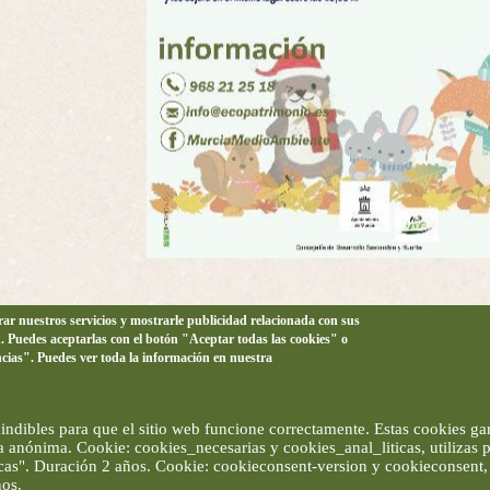
orar nuestros servicios y mostrarle publicidad relacionada con sus
n. Puedes aceptarlas con el botón "Aceptar todas las cookies" o
ncias". Puedes ver toda la información en nuestra
ndibles para que el sitio web funcione correctamente. Estas cookies gar
ma anónima. Cookie: cookies_necesarias y cookies_anal_liticas, utilizas
ticas". Duración 2 años. Cookie: cookieconsent-version y cookieconsent, 
ños.