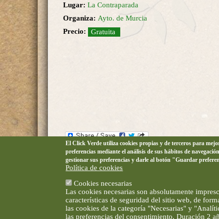
Lugar:
La Contraparada
Organiza:
Ayto. de Murcia
Precio:
Gratuita
El Click Verde utiliza cookies propias y de terceros para mej
preferencias mediante el análisis de sus hábitos de navegació
gestionar sus preferencias y darle al botón "Guardar prefere
Política de cookies
Cookies necesarias
Las cookies necesarias son absolutamente impresci
características de seguridad del sitio web, de for
las cookies de la categoría "Necesarias" y "Analí
las preferencias del consentimiento. Duración 2 a