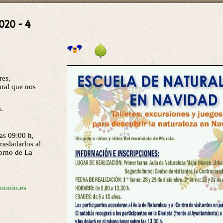
020 - 4
res,
ural que nos
.
as 09:00 h,
rasladarlos al
torno de La
monio.es