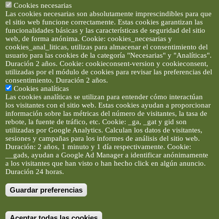
Cookies necesarias
Las cookies necesarias son absolutamente imprescindibles para que
el sitio web funcione correctamente. Estas cookies garantizan las
funcionalidades básicas y las características de seguridad del sitio
web, de forma anónima. Cookie: cookies_necesarias y
cookies_anal_liticas, utilizas para almacenar el consentimiento del
usuario para las cookies de la categoría "Necesarias" y "Analíticas".
Duración 2 años. Cookie: cookieconsent-version y cookieconsent,
utilizadas por el módulo de cookies para revisar las preferencias del
consentimiento. Duración 2 años.
Cookies analíticas
Las cookies analíticas se utilizan para entender cómo interactúan
los visitantes con el sitio web. Estas cookies ayudan a proporcionar
información sobre las métricas del número de visitantes, la tasa de
rebote, la fuente de tráfico, etc. Cookie: _ga, _gat y gid son
utilizadas por Google Analytics. Calculan los datos de visitantes,
sesiones y campañas para los informes de análisis del sitio web.
Duración: 2 años, 1 minuto y 1 día respectivamente. Cookie:
__gads, ayudan a Google Ad Manager a identificar anónimamente
a los visitantes que han visto o han hecho click en algún anuncio.
Duración 24 horas.
Guardar preferencias
Artículos e imágenes son propiedad de elclickverde ©. No se
permite la difusión de los textos ni imágenes sin permiso de
elclickverde, y siempre habrá que enlazar expresamente el
contenido de este portal. (Ver
Aviso Legal
)
Aceptar todas las cookies