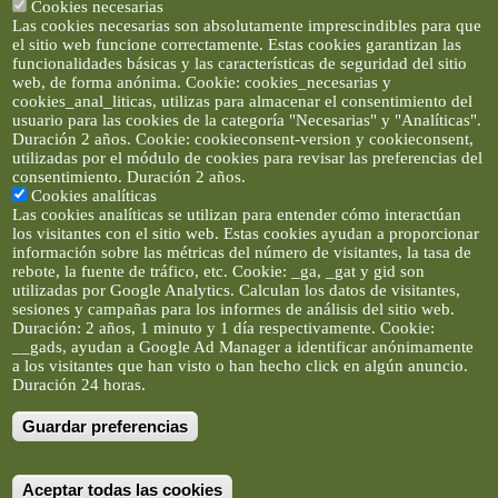
Cookies necesarias
Las cookies necesarias son absolutamente imprescindibles para que
el sitio web funcione correctamente. Estas cookies garantizan las
funcionalidades básicas y las características de seguridad del sitio
web, de forma anónima. Cookie: cookies_necesarias y
cookies_anal_liticas, utilizas para almacenar el consentimiento del
usuario para las cookies de la categoría "Necesarias" y "Analíticas".
Duración 2 años. Cookie: cookieconsent-version y cookieconsent,
utilizadas por el módulo de cookies para revisar las preferencias del
consentimiento. Duración 2 años.
Cookies analíticas
Las cookies analíticas se utilizan para entender cómo interactúan
los visitantes con el sitio web. Estas cookies ayudan a proporcionar
información sobre las métricas del número de visitantes, la tasa de
rebote, la fuente de tráfico, etc. Cookie: _ga, _gat y gid son
utilizadas por Google Analytics. Calculan los datos de visitantes,
sesiones y campañas para los informes de análisis del sitio web.
Duración: 2 años, 1 minuto y 1 día respectivamente. Cookie:
__gads, ayudan a Google Ad Manager a identificar anónimamente
a los visitantes que han visto o han hecho click en algún anuncio.
Duración 24 horas.
Guardar preferencias
Artículos e imágenes son propiedad de elclickverde ©. No se
permite la difusión de los textos ni imágenes sin permiso de
elclickverde, y siempre habrá que enlazar expresamente el
contenido de este portal. (Ver
Aviso Legal
)
Aceptar todas las cookies