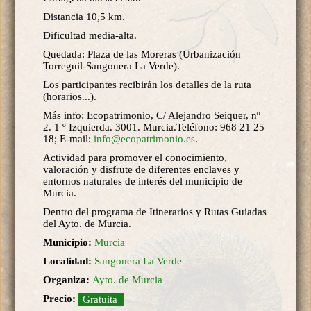
Distancia 10,5 km.
Dificultad media-alta.
Quedada: Plaza de las Moreras (Urbanización
Torreguil-Sangonera La Verde).
Los participantes recibirán los detalles de la ruta
(horarios...).
Más info: Ecopatrimonio, C/ Alejandro Seiquer, nº
2. 1 º Izquierda. 3001. Murcia.Teléfono: 968 21 25
18; E-mail:
info@ecopatrimonio.es
.
Actividad para promover el conocimiento,
valoración y disfrute de diferentes enclaves y
entornos naturales de interés del municipio de
Murcia.
Dentro del programa de Itinerarios y Rutas Guiadas
del Ayto. de Murcia.
Municipio:
Murcia
Localidad:
Sangonera La Verde
Organiza:
Ayto. de Murcia
Precio:
Gratuita