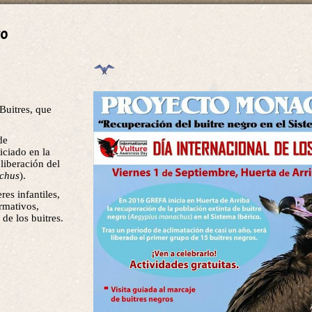
ro
 Buitres, que
de
iciado en la
 liberación del
chus
).
res infantiles,
rmativos,
 de los buitres.