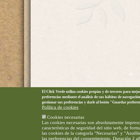
El Click Verde utiliza cookies propias y de terceros para mej
preferencias mediante el análisis de sus hábitos de navegació
gestionar sus preferencias y darle al botón "Guardar prefere
Política de cookies
Cookies necesarias
Las cookies necesarias son absolutamente impresci
características de seguridad del sitio web, de for
las cookies de la categoría "Necesarias" y "Analí
las preferencias del consentimiento. Duración 2 a