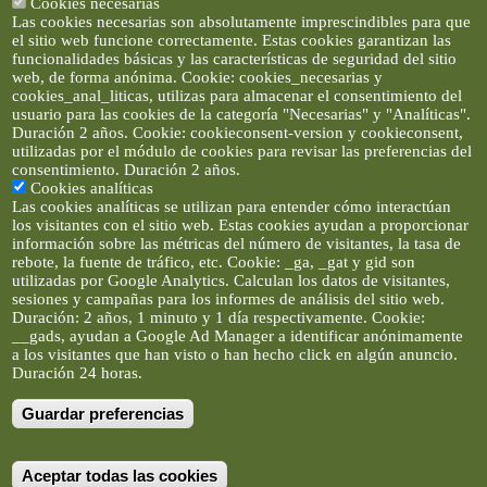
Cookies necesarias
Las cookies necesarias son absolutamente imprescindibles para que
el sitio web funcione correctamente. Estas cookies garantizan las
funcionalidades básicas y las características de seguridad del sitio
web, de forma anónima. Cookie: cookies_necesarias y
cookies_anal_liticas, utilizas para almacenar el consentimiento del
usuario para las cookies de la categoría "Necesarias" y "Analíticas".
Duración 2 años. Cookie: cookieconsent-version y cookieconsent,
utilizadas por el módulo de cookies para revisar las preferencias del
consentimiento. Duración 2 años.
Cookies analíticas
Las cookies analíticas se utilizan para entender cómo interactúan
los visitantes con el sitio web. Estas cookies ayudan a proporcionar
información sobre las métricas del número de visitantes, la tasa de
rebote, la fuente de tráfico, etc. Cookie: _ga, _gat y gid son
utilizadas por Google Analytics. Calculan los datos de visitantes,
sesiones y campañas para los informes de análisis del sitio web.
Duración: 2 años, 1 minuto y 1 día respectivamente. Cookie:
__gads, ayudan a Google Ad Manager a identificar anónimamente
a los visitantes que han visto o han hecho click en algún anuncio.
Duración 24 horas.
Guardar preferencias
Artículos e imágenes son propiedad de elclickverde ©. No se
permite la difusión de los textos ni imágenes sin permiso de
elclickverde, y siempre habrá que enlazar expresamente el
contenido de este portal. (Ver
Aviso Legal
)
Aceptar todas las cookies