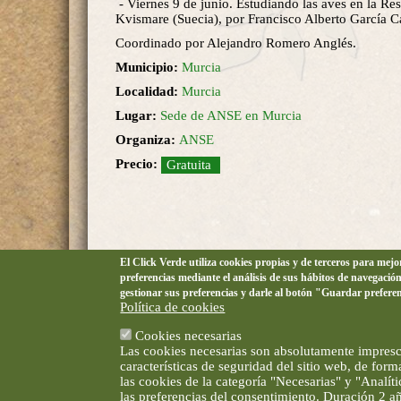
- Viernes 9 de junio. Estudiando las aves en la Re
Kvismare (Suecia), por Francisco Alberto García Ca
Coordinado por Alejandro Romero Anglés.
Municipio:
Murcia
Localidad:
Murcia
Lugar:
Sede de ANSE en Murcia
Organiza:
ANSE
Precio:
Gratuita
El Click Verde utiliza cookies propias y de terceros para mej
preferencias mediante el análisis de sus hábitos de navegació
gestionar sus preferencias y darle al botón "Guardar prefere
Política de cookies
Cookies necesarias
Las cookies necesarias son absolutamente impresci
características de seguridad del sitio web, de for
las cookies de la categoría "Necesarias" y "Analí
las preferencias del consentimiento. Duración 2 a