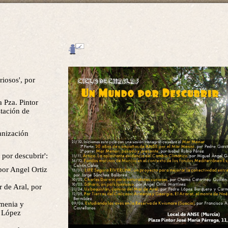
riosos', por
 Pza. Pintor
stación de
anización
 por descubrir':
por Angel Ortiz
 de Aral, por
rmenia y
o López