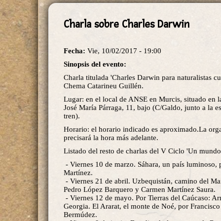
Charla sobre Charles Darwin
Fecha:
Vie, 10/02/2017 - 19:00
Sinopsis del evento:
Charla titulada 'Charles Darwin para naturalistas cu
Chema Catarineu Guillén.
Lugar: en el local de ANSE en Murcis, situado en la
José María Párraga, 11, bajo (C/Galdo, junto a la e
tren).
Horario: el horario indicado es aproximado.La org
precisará la hora más adelante.
Listado del resto de charlas del V Ciclo 'Un mundo
- Viernes 10 de marzo. Sáhara, un país luminoso, 
Martínez.
- Viernes 21 de abril. Uzbequistán, camino del Mar
Pedro López Barquero y Carmen Martínez Saura.
- Viernes 12 de mayo. Por Tierras del Caúcaso: A
Georgia. El Ararat, el monte de Noé, por Francisc
Bermúdez.