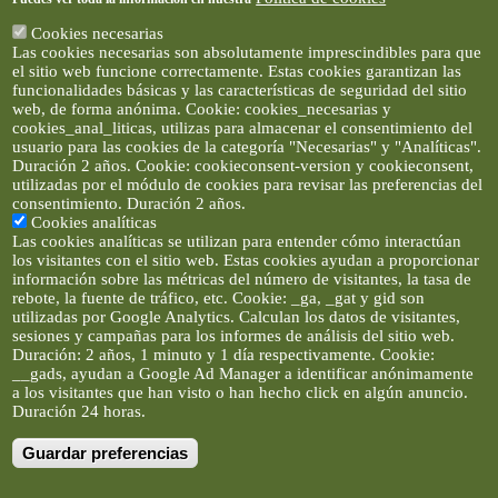
Cookies necesarias
Las cookies necesarias son absolutamente imprescindibles para que
el sitio web funcione correctamente. Estas cookies garantizan las
funcionalidades básicas y las características de seguridad del sitio
web, de forma anónima. Cookie: cookies_necesarias y
cookies_anal_liticas, utilizas para almacenar el consentimiento del
usuario para las cookies de la categoría "Necesarias" y "Analíticas".
Duración 2 años. Cookie: cookieconsent-version y cookieconsent,
utilizadas por el módulo de cookies para revisar las preferencias del
consentimiento. Duración 2 años.
Cookies analíticas
Las cookies analíticas se utilizan para entender cómo interactúan
los visitantes con el sitio web. Estas cookies ayudan a proporcionar
información sobre las métricas del número de visitantes, la tasa de
rebote, la fuente de tráfico, etc. Cookie: _ga, _gat y gid son
utilizadas por Google Analytics. Calculan los datos de visitantes,
sesiones y campañas para los informes de análisis del sitio web.
Duración: 2 años, 1 minuto y 1 día respectivamente. Cookie:
__gads, ayudan a Google Ad Manager a identificar anónimamente
a los visitantes que han visto o han hecho click en algún anuncio.
Duración 24 horas.
Guardar preferencias
Artículos e imágenes son propiedad de elclickverde ©. No se
permite la difusión de los textos ni imágenes sin permiso de
elclickverde, y siempre habrá que enlazar expresamente el