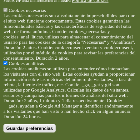
Política de cookies
Puedes ver toda la información en nuestra
Cookies necesarias
Las cookies necesarias son absolutamente imprescindibles para que
el sitio web funcione correctamente. Estas cookies garantizan las
funcionalidades básicas y las características de seguridad del sitio
web, de forma anónima. Cookie: cookies_necesarias y
cookies_anal_liticas, utilizas para almacenar el consentimiento del
usuario para las cookies de la categoría "Necesarias" y "Analíticas".
Duración 2 años. Cookie: cookieconsent-version y cookieconsent,
utilizadas por el módulo de cookies para revisar las preferencias del
consentimiento. Duración 2 años.
Cookies analíticas
Las cookies analíticas se utilizan para entender cómo interactúan
los visitantes con el sitio web. Estas cookies ayudan a proporcionar
información sobre las métricas del número de visitantes, la tasa de
rebote, la fuente de tráfico, etc. Cookie: _ga, _gat y gid son
utilizadas por Google Analytics. Calculan los datos de visitantes,
sesiones y campañas para los informes de análisis del sitio web.
Duración: 2 años, 1 minuto y 1 día respectivamente. Cookie:
__gads, ayudan a Google Ad Manager a identificar anónimamente
a los visitantes que han visto o han hecho click en algún anuncio.
Duración 24 horas.
Guardar preferencias
Artículos e imágenes son propiedad de elclickverde ©. No se
permite la difusión de los textos ni imágenes sin permiso de
elclickverde, y siempre habrá que enlazar expresamente el