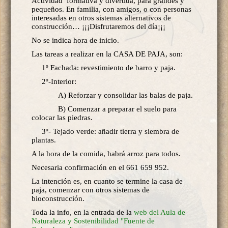
Actividad formativa y divertida, para grandes y
pequeños. En familia, con amigos, o con personas
interesadas en otros sistemas alternativos de
construcción… ¡¡¡Disfrutaremos del día¡¡¡
No se indica hora de inicio.
Las tareas a realizar en la CASA DE PAJA, son:
1º Fachada: revestimiento de barro y paja.
2º-Interior:
A) Reforzar y consolidar las balas de paja.
B) Comenzar a preparar el suelo para
colocar las piedras.
3º- Tejado verde: añadir tierra y siembra de
plantas.
A la hora de la comida, habrá arroz para todos.
Necesaria confirmación en el 661 659 952.
La intención es, en cuanto se termine la casa de
paja, comenzar con otros sistemas de
bioconstrucción.
Toda la info, en la entrada de la
web del Aula de
Naturaleza y Sostenibilidad "Fuente de