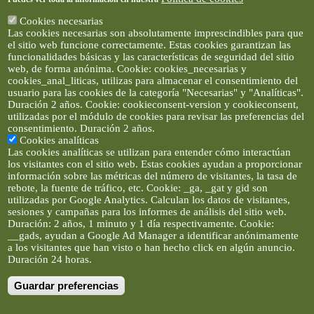
Cookies necesarias
Las cookies necesarias son absolutamente imprescindibles para que
el sitio web funcione correctamente. Estas cookies garantizan las
funcionalidades básicas y las características de seguridad del sitio
web, de forma anónima. Cookie: cookies_necesarias y
cookies_anal_liticas, utilizas para almacenar el consentimiento del
usuario para las cookies de la categoría "Necesarias" y "Analíticas".
Duración 2 años. Cookie: cookieconsent-version y cookieconsent,
utilizadas por el módulo de cookies para revisar las preferencias del
consentimiento. Duración 2 años.
Cookies analíticas
Las cookies analíticas se utilizan para entender cómo interactúan
los visitantes con el sitio web. Estas cookies ayudan a proporcionar
información sobre las métricas del número de visitantes, la tasa de
rebote, la fuente de tráfico, etc. Cookie: _ga, _gat y gid son
utilizadas por Google Analytics. Calculan los datos de visitantes,
sesiones y campañas para los informes de análisis del sitio web.
Duración: 2 años, 1 minuto y 1 día respectivamente. Cookie:
__gads, ayudan a Google Ad Manager a identificar anónimamente
a los visitantes que han visto o han hecho click en algún anuncio.
Duración 24 horas.
Guardar preferencias
Artículos e imágenes son propiedad de elclickverde ©. No se
permite la difusión de los textos ni imágenes sin permiso de
elclickverde, y siempre habrá que enlazar expresamente el