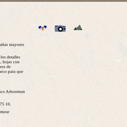
niñas mayores
los detalles
, hojas con
ros de
arco para que
nico Arboretum
 75 10.
pturar