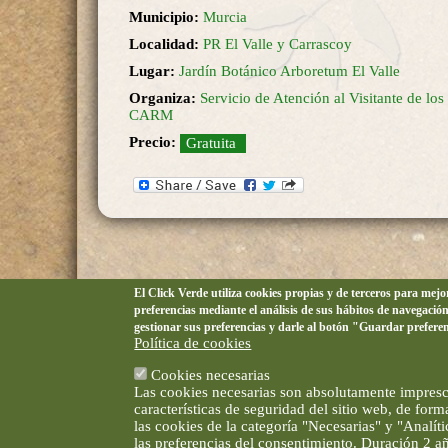
Municipio:
Murcia
Localidad:
PR El Valle y Carrascoy
Lugar:
Jardín Botánico Arboretum El Valle
Organiza:
Servicio de Atención al Visitante de los
CARM
Precio:
Gratuita
El Click Verde utiliza cookies propias y de terceros para mej
preferencias mediante el análisis de sus hábitos de navegació
gestionar sus preferencias y darle al botón "Guardar prefere
Política de cookies
Cookies necesarias
Las cookies necesarias son absolutamente impresci
características de seguridad del sitio web, de for
las cookies de la categoría "Necesarias" y "Analí
las preferencias del consentimiento. Duración 2 a