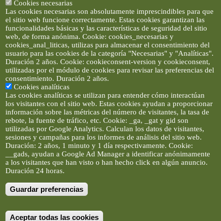
Cookies necesarias
Las cookies necesarias son absolutamente imprescindibles para que
el sitio web funcione correctamente. Estas cookies garantizan las
funcionalidades básicas y las características de seguridad del sitio
web, de forma anónima. Cookie: cookies_necesarias y
cookies_anal_liticas, utilizas para almacenar el consentimiento del
usuario para las cookies de la categoría "Necesarias" y "Analíticas".
Duración 2 años. Cookie: cookieconsent-version y cookieconsent,
utilizadas por el módulo de cookies para revisar las preferencias del
consentimiento. Duración 2 años.
Cookies analíticas
Las cookies analíticas se utilizan para entender cómo interactúan
los visitantes con el sitio web. Estas cookies ayudan a proporcionar
información sobre las métricas del número de visitantes, la tasa de
rebote, la fuente de tráfico, etc. Cookie: _ga, _gat y gid son
utilizadas por Google Analytics. Calculan los datos de visitantes,
sesiones y campañas para los informes de análisis del sitio web.
Duración: 2 años, 1 minuto y 1 día respectivamente. Cookie:
__gads, ayudan a Google Ad Manager a identificar anónimamente
a los visitantes que han visto o han hecho click en algún anuncio.
Duración 24 horas.
Guardar preferencias
Artículos e imágenes son propiedad de elclickverde ©. No se
permite la difusión de los textos ni imágenes sin permiso de
elclickverde, y siempre habrá que enlazar expresamente el
contenido de este portal. (Ver
Aviso Legal
)
Aceptar todas las cookies