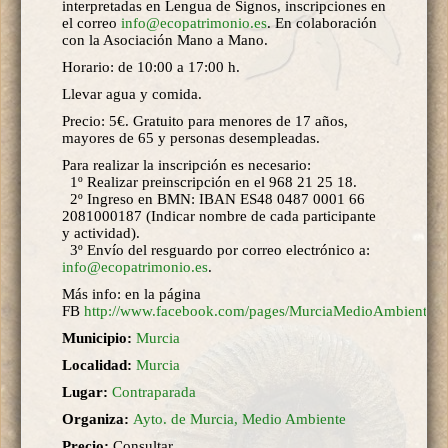
interpretadas en Lengua de Signos, inscripciones en
el correo
info@ecopatrimonio.es
. En colaboración
con la Asociación Mano a Mano.
Horario: de 10:00 a 17:00 h.
Llevar agua y comida.
Precio: 5€. Gratuito para menores de 17 años,
mayores de 65 y personas desempleadas.
Para realizar la inscripción es necesario:
1º Realizar preinscripción en el 968 21 25 18.
2º Ingreso en BMN: IBAN ES48 0487 0001 66
2081000187 (Indicar nombre de cada participante
y actividad).
3º Envío del resguardo por correo electrónico a:
info@ecopatrimonio.es
.
Más info: en la página
FB
http://www.facebook.com/pages/MurciaMedioAmbiente
.
Municipio:
Murcia
Localidad:
Murcia
Lugar:
Contraparada
Organiza:
Ayto. de Murcia, Medio Ambiente
Precio:
Consultar