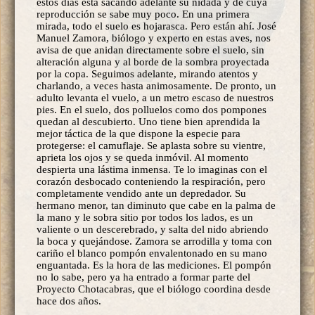
estos días está sacando adelante su nidada y de cuya
reproducción se sabe muy poco. En una primera
mirada, todo el suelo es hojarasca. Pero están ahí. José
Manuel Zamora, biólogo y experto en estas aves, nos
avisa de que anidan directamente sobre el suelo, sin
alteración alguna y al borde de la sombra proyectada
por la copa. Seguimos adelante, mirando atentos y
charlando, a veces hasta animosamente. De pronto, un
adulto levanta el vuelo, a un metro escaso de nuestros
pies. En el suelo, dos polluelos como dos pompones
quedan al descubierto. Uno tiene bien aprendida la
mejor táctica de la que dispone la especie para
protegerse: el camuflaje. Se aplasta sobre su vientre,
aprieta los ojos y se queda inmóvil. Al momento
despierta una lástima inmensa. Te lo imaginas con el
corazón desbocado conteniendo la respiración, pero
completamente vendido ante un depredador. Su
hermano menor, tan diminuto que cabe en la palma de
la mano y le sobra sitio por todos los lados, es un
valiente o un descerebrado, y salta del nido abriendo
la boca y quejándose. Zamora se arrodilla y toma con
cariño el blanco pompón envalentonado en su mano
enguantada. Es la hora de las mediciones. El pompón
no lo sabe, pero ya ha entrado a formar parte del
Proyecto Chotacabras, que el biólogo coordina desde
hace dos años.