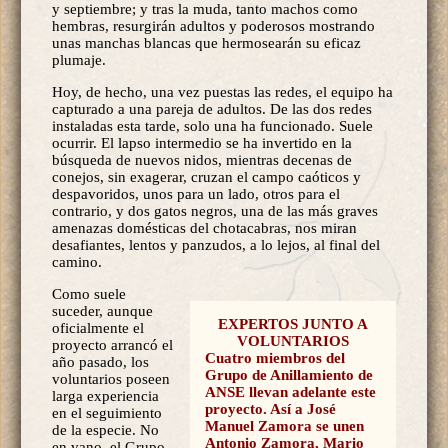
y septiembre; y tras la muda, tanto machos como
hembras, resurgirán adultos y poderosos mostrando
unas manchas blancas que hermosearán su eficaz
plumaje.
Hoy, de hecho, una vez puestas las redes, el equipo ha
capturado a una pareja de adultos. De las dos redes
instaladas esta tarde, solo una ha funcionado. Suele
ocurrir. El lapso intermedio se ha invertido en la
búsqueda de nuevos nidos, mientras decenas de
conejos, sin exagerar, cruzan el campo caóticos y
despavoridos, unos para un lado, otros para el
contrario, y dos gatos negros, una de las más graves
amenazas domésticas del chotacabras, nos miran
desafiantes, lentos y panzudos, a lo lejos, al final del
camino.
Como suele
suceder, aunque
EXPERTOS JUNTO A
oficialmente el
VOLUNTARIOS
proyecto arrancó el
Cuatro miembros del
año pasado, los
Grupo de Anillamiento de
voluntarios poseen
ANSE llevan adelante este
larga experiencia
proyecto. Así a José
en el seguimiento
Manuel Zamora se unen
de la especie. No
Antonio Zamora, Mario
en vano, el Grupo