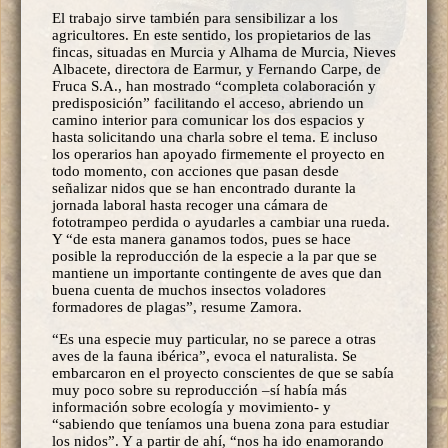
El trabajo sirve también para sensibilizar a los
agricultores. En este sentido, los propietarios de las
fincas, situadas en Murcia y Alhama de Murcia, Nieves
Albacete, directora de Earmur, y Fernando Carpe, de
Fruca S.A., han mostrado “completa colaboración y
predisposición” facilitando el acceso, abriendo un
camino interior para comunicar los dos espacios y
hasta solicitando una charla sobre el tema. E incluso
los operarios han apoyado firmemente el proyecto en
todo momento, con acciones que pasan desde
señalizar nidos que se han encontrado durante la
jornada laboral hasta recoger una cámara de
fototrampeo perdida o ayudarles a cambiar una rueda.
Y “de esta manera ganamos todos, pues se hace
posible la reproducción de la especie a la par que se
mantiene un importante contingente de aves que dan
buena cuenta de muchos insectos voladores
formadores de plagas”, resume Zamora.
“Es una especie muy particular, no se parece a otras
aves de la fauna ibérica”, evoca el naturalista. Se
embarcaron en el proyecto conscientes de que se sabía
muy poco sobre su reproducción –sí había más
información sobre ecología y movimiento- y
“sabiendo que teníamos una buena zona para estudiar
los nidos”. Y a partir de ahí, “nos ha ido enamorando