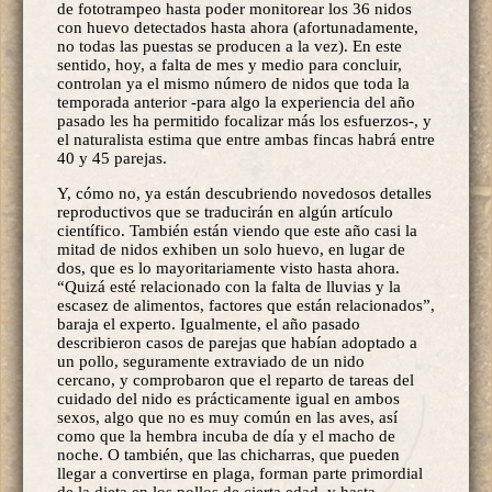
de fototrampeo hasta poder monitorear los 36 nidos
con huevo detectados hasta ahora (afortunadamente,
no todas las puestas se producen a la vez). En este
sentido, hoy, a falta de mes y medio para concluir,
controlan ya el mismo número de nidos que toda la
temporada anterior -para algo la experiencia del año
pasado les ha permitido focalizar más los esfuerzos-, y
el naturalista estima que entre ambas fincas habrá entre
40 y 45 parejas.
Y, cómo no, ya están descubriendo novedosos detalles
reproductivos que se traducirán en algún artículo
científico. También están viendo que este año casi la
mitad de nidos exhiben un solo huevo, en lugar de
dos, que es lo mayoritariamente visto hasta ahora.
“Quizá esté relacionado con la falta de lluvias y la
escasez de alimentos, factores que están relacionados”,
baraja el experto. Igualmente, el año pasado
describieron casos de parejas que habían adoptado a
un pollo, seguramente extraviado de un nido
cercano, y comprobaron que el reparto de tareas del
cuidado del nido es prácticamente igual en ambos
sexos, algo que no es muy común en las aves, así
como que la hembra incuba de día y el macho de
noche. O también, que las chicharras, que pueden
llegar a convertirse en plaga, forman parte primordial