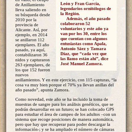
León y Fran García,
de Anillamiento
legendarios ornitólogos de
lleva saliendo en
la Región.
su búsqueda desde
Además, el año pasado
2010 por la
colaboraron 52
provincia de
voluntarios y este año ya
Alicante. Así, por
van por los 30, entre los
ejemplo, en 2014
que cuentan con algunos
se anillaron 112
entusiastas como Apala,
ejemplares. El año
Antonio Sáez y Tamara
pasado, ya aquí,
Díaz, que “cada vez que
contabilizaron 36
las llamo están ahí”, dice
nidos y capturaron
José Manuel Zamora.
263 ejemplares, de
los que 152 fueron
nuevos
anillamientos. Y en este ejercicio, con 115 capturas, “la
cosa va muy bien porque el 70% ya llevan anillas del
año pasado”, apunta Zamora.
Como novedad, este año se ha incluido la toma de
muestras de sangre para los análisis genéticos, que se
podrán desarrollar en un futuro; se han colocado GPS
para estudiar el área de campeo de los adultos –con un
sistema que recoge posiciones de manera automática,
pero que hay que recuperar para poder descargar la
información-; y se ha ampliado el número de cámaras