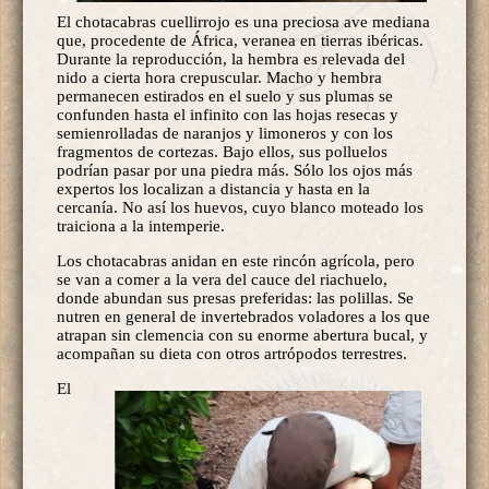
El chotacabras cuellirrojo es una preciosa ave mediana
que, procedente de África, veranea en tierras ibéricas.
Durante la reproducción, la hembra es relevada del
nido a cierta hora crepuscular. Macho y hembra
permanecen estirados en el suelo y sus plumas se
confunden hasta el infinito con las hojas resecas y
semienrolladas de naranjos y limoneros y con los
fragmentos de cortezas. Bajo ellos, sus polluelos
podrían pasar por una piedra más. Sólo los ojos más
expertos los localizan a distancia y hasta en la
cercanía. No así los huevos, cuyo blanco moteado los
traiciona a la intemperie.
Los chotacabras anidan en este rincón agrícola, pero
se van a comer a la vera del cauce del riachuelo,
donde abundan sus presas preferidas: las polillas. Se
nutren en general de invertebrados voladores a los que
atrapan sin clemencia con su enorme abertura bucal, y
acompañan su dieta con otros artrópodos terrestres.
El