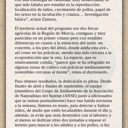
que más faltaba por estudiar es la reproducción:
localización de nidos, crecimiento de pollos, papel de
los sexos en la incubación y crianza… Investigación
básica”, aclara Zamora.
El territorio actual del programa son dos fincas
agrícolas de la Región de Murcia, contiguas y muy
parecidas en un primer vistazo pero con notables
diferencias en cuanto a la estructura del suelo -en
concreto, a los pies del árbol, donde anida esta ave-,
así como en las prácticas, siendo una más cercana a la
ecoproducción que la otra. La especie, que es
relativamente común, “parece que se ha refugiado en
algunas zonas de cultivo con prácticas medianamente
sostenibles cercanas al monte”, relata el doctorando.
Para obtener resultados, la dedicación es plena. Desde
finales de abril a finales de septiembre, el equipo
(miembros del Grupo de Anillamiento de la Asociación
de Naturalistas del Sureste (ANSE) junto a aficionados
que se suman puntualmente) hace una batida nocturna
a la semana, linterna en mano, para detectar y balizar
nidos, de modo que estén localizables durante el día y,
además, se evite que sean destruidos con el laboreo; y
al menos se dedican otras dos jornadas a repasar el
terreno para marcar a los adultos y a los pollos, si los