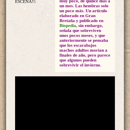
muy poco, de quince días a
ESCENA!!:
un mes. Las hembras solo
un poco más. Un artículo
elaborado en Gran
Bretaña y publicado en
Biopedia
, sin embargo,
señala que sobreviven
unos pocos meses, y que
anteriormente se pensaba
que los escarabajos
machos adultos morían a
finales de año, pero parece
que algunos pueden
sobrevivir el invierno.