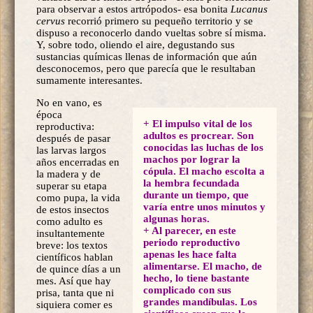
para observar a estos artrópodos- esa bonita
Lucanus
cervus
recorrió primero su pequeño territorio y se
dispuso a reconocerlo dando vueltas sobre sí misma.
Y, sobre todo, oliendo el aire, degustando sus
sustancias químicas llenas de información que aún
desconocemos, pero que parecía que le resultaban
sumamente interesantes.
No en vano, es
época
+
El impulso vital de los
reproductiva:
adultos es procrear. Son
después de pasar
conocidas las luchas de los
las larvas largos
machos por lograr la
años encerradas en
cópula. El macho escolta a
la madera y de
la hembra fecundada
superar su etapa
durante un tiempo, que
como pupa, la vida
varía entre unos minutos y
de estos insectos
algunas horas.
como adulto es
+ Al parecer, en este
insultantemente
periodo reproductivo
breve: los textos
apenas les hace falta
científicos hablan
alimentarse. El macho, de
de quince días a un
hecho, lo tiene bastante
mes. Así que hay
complicado con sus
prisa, tanta que ni
grandes mandíbulas. Los
siquiera comer es