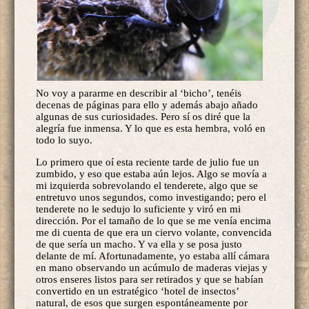
No voy a pararme en describir al ‘bicho’, tenéis
decenas de páginas para ello y además abajo añado
algunas de sus curiosidades. Pero sí os diré que la
alegría fue inmensa. Y lo que es esta hembra, voló en
todo lo suyo.
Lo primero que oí esta reciente tarde de julio fue un
zumbido, y eso que estaba aún lejos. Algo se movía a
mi izquierda sobrevolando el tenderete, algo que se
entretuvo unos segundos, como investigando; pero el
tenderete no le sedujo lo suficiente y viró en mi
dirección. Por el tamaño de lo que se me venía encima
me di cuenta de que era un ciervo volante, convencida
de que sería un macho. Y va ella y se posa justo
delante de mí. Afortunadamente, yo estaba allí cámara
en mano observando un acúmulo de maderas viejas y
otros enseres listos para ser retirados y que se habían
convertido en un estratégico ‘hotel de insectos’
natural, de esos que surgen espontáneamente por