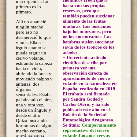
científicos creen que le
una urgencia. Lo
basta con sus propias
primero es lo
reservas, pero que
primero.
también pueden succionar
alimento de las frutas
Allí no apareció
maduras. Los buscamos
ningún macho,
bajo los manzanos, pero
pero eso no
no los encontramos. Las
desmereció lo que
hembras suelen succionar
vimos. Ella se
savia de los troncos de los
irguió cuanto se
árboles.
puede erguir un
+
Un reciente artículo
ciervo volante,
científico describe por
estirando la cabeza
primera vez una
hacia el cielo,
observación directa de
abriendo la boca y
apareamiento de ciervo
moviendo palpos y
volante en la naturaleza en
antenas, dos
España, realizada en 2019.
órganos
El trabajo está firmado
sensoriales. Estaba
por Sandra Goded y
paladeando el aire,
Carlos Otero, y ha sido
una y otra vez,
publicado este año en el
desde un ángulo y
Boletín de la Sociedad
desde el otro.
Entomológica Aragonesa.
Quizá buscando
Se titula:
Comportamiento
hormonas de algún
reproductivo del ciervo
macho cercano,
volante Lucanus cervus
quizá las suyas