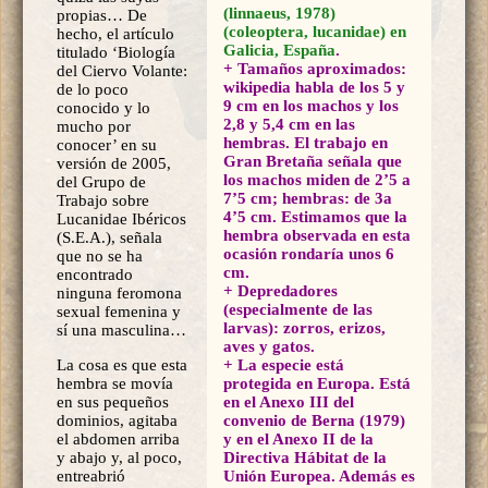
(linnaeus, 1978)
propias… De
(coleoptera, lucanidae) en
hecho, el artículo
Galicia, España
.
titulado ‘Biología
+ Tamaños aproximados:
del Ciervo Volante:
wikipedia habla de los 5 y
de lo poco
9 cm en los machos y los
conocido y lo
2,8 y 5,4 cm en las
mucho por
hembras. El trabajo en
conocer’ en su
Gran Bretaña señala que
versión de 2005,
los machos miden de 2’5 a
del Grupo de
7’5 cm; hembras: de 3a
Trabajo sobre
4’5 cm. Estimamos que la
Lucanidae Ibéricos
hembra observada en esta
(S.E.A.), señala
ocasión rondaría unos 6
que no se ha
cm.
encontrado
+ Depredadores
ninguna feromona
(especialmente de las
sexual femenina y
larvas): zorros, erizos,
sí una masculina…
aves y gatos.
La cosa es que esta
+ La especie está
hembra se movía
protegida en Europa. Está
en sus pequeños
en el Anexo III del
dominios, agitaba
convenio de Berna (1979)
el abdomen arriba
y en el Anexo II de la
y abajo y, al poco,
Directiva Hábitat de la
entreabrió
Unión Europea. Además es