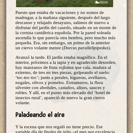
Puesto que estaba de vacaciones y no somos de
madrugar, a la mañana siguiente, después del largo
descanso y relajado desayuno, salimos de nuevo a
disfrutar del jardín del caserío, situado en un monte de
la cornisa cantábrica española. Por la pared soleada
ascendía lo que parecía otra hembra, pero mucho más
pequeña. Era, sin embargo, un primo de la anterior
un ciervo volante menor (
Dorcus parallelipipedus
).
Avanzó la tarde. El jardín estaba magnífico. En el
interior, próximos a la tapia y en agradecido desorden,
hay manzanos de fruta rojísima que caía, madura al
extremo, de tres en tres piezas, golpeando el suelo:
‘toc-toc-toc’; junto a perales, higueras, avellanos,
nogales, olivos y pomelos. Extramuros, la flora
silvestre con abedules, castaños, alisos, sauces y
robles. Y allí, en el punto más elevado del ‘hotel de
insectos rural’, apareció de nuevo la gran ciervo
volante.
Paladeando el aire
Y la escena que nos regaló no tiene precio. Ese
variable día de finales de julio –el mes por excelencia