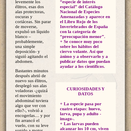
levemente los
“especie de interés
élitros, esas dos
especial” del Catálogo
alas protectoras,
Nacional de Especies
oscuras y
Amenazadas y aparece en
coriáceas. Sin parar
el Libro Rojo de los
de moverse,
Invertebrados de España
expulsó un líquido
con la categoría de
blanco –
“preocupación menor”.
probablemente,
+ Se conoce muy poco
una simple
sobre los hábitos del
deposición- y
ciervo volante. Así que
siguió agitando el
ánimo y a observarlo y a
abdomen.
publicar datos que puedan
ayudar a los científicos
.
Bastantes minutos
después abrió de
nuevo sus élitros,
desplegó sus alas
CURIOSIDADES Y
voladoras -¿quizá
DATOS
el movimiento
abdominal tuviera
+
La especie pasa por
algo que ver con
cuatro etapas: huevo,
ello?-, volvió a
larva, pupa y adulto -
encogerlas… y por
imago-.
fin arrancó el
+ Las larvas pueden
vuelo, con su leve
alcanzar los 10 cm, viven
sonido a motor