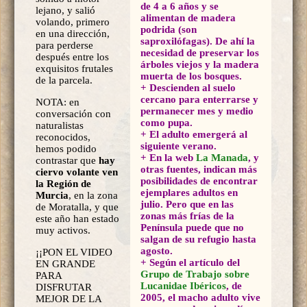
de 4 a 6 años y se
lejano, y salió
alimentan de madera
volando, primero
podrida (son
en una dirección,
saproxilófagas). De ahí la
para perderse
necesidad de preservar los
después entre los
árboles viejos y la madera
exquisitos frutales
muerta de los bosques.
de la parcela.
+ Descienden al suelo
cercano para enterrarse y
NOTA: en
permanecer mes y medio
conversación con
como pupa.
naturalistas
+ El adulto emergerá al
reconocidos,
siguiente verano.
hemos podido
+ En la web
La Manada
, y
contrastar que
hay
otras fuentes, indican más
ciervo volante ven
posibilidades de encontrar
la Región de
ejemplares adultos en
Murcia
, en la zona
julio. Pero que en las
de Moratalla, y que
zonas más frías de la
este año han estado
Península puede que no
muy activos.
salgan de su refugio hasta
agosto.
¡¡PON EL VIDEO
+ Según el artículo del
EN GRANDE
Grupo de Trabajo sobre
PARA
Lucanidae Ibéricos
, de
DISFRUTAR
2005, el macho adulto vive
MEJOR DE LA