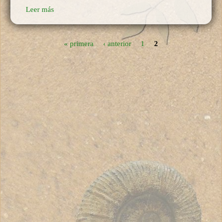
Leer más
« primera
‹ anterior
1
2
Páginas