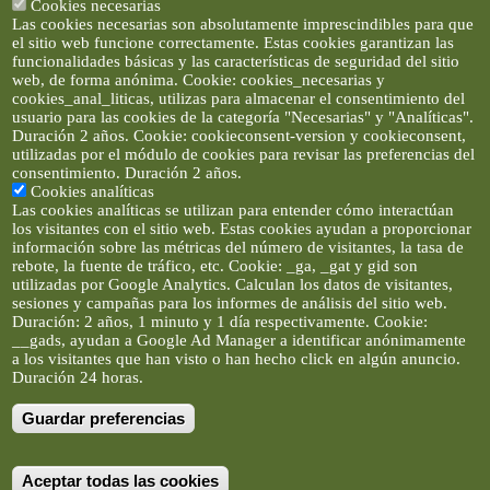
Cookies necesarias
Las cookies necesarias son absolutamente imprescindibles para que
el sitio web funcione correctamente. Estas cookies garantizan las
funcionalidades básicas y las características de seguridad del sitio
web, de forma anónima. Cookie: cookies_necesarias y
cookies_anal_liticas, utilizas para almacenar el consentimiento del
usuario para las cookies de la categoría "Necesarias" y "Analíticas".
Duración 2 años. Cookie: cookieconsent-version y cookieconsent,
utilizadas por el módulo de cookies para revisar las preferencias del
consentimiento. Duración 2 años.
Cookies analíticas
Las cookies analíticas se utilizan para entender cómo interactúan
los visitantes con el sitio web. Estas cookies ayudan a proporcionar
información sobre las métricas del número de visitantes, la tasa de
rebote, la fuente de tráfico, etc. Cookie: _ga, _gat y gid son
utilizadas por Google Analytics. Calculan los datos de visitantes,
sesiones y campañas para los informes de análisis del sitio web.
Duración: 2 años, 1 minuto y 1 día respectivamente. Cookie:
__gads, ayudan a Google Ad Manager a identificar anónimamente
a los visitantes que han visto o han hecho click en algún anuncio.
Duración 24 horas.
Guardar preferencias
Artículos e imágenes son propiedad de elclickverde ©. No se
permite la difusión de los textos ni imágenes sin permiso de
elclickverde, y siempre habrá que enlazar expresamente el
contenido de este portal. (Ver
Aviso Legal
)
Aceptar todas las cookies