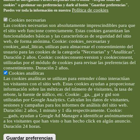
cookies" o gestionar sus preferencias y darle al botón "Guardar preferencias".
Política de cookies
Puedes ver toda la información en nuestra
Cookies necesarias
Las cookies necesarias son absolutamente imprescindibles para que
el sitio web funcione correctamente. Estas cookies garantizan las
funcionalidades básicas y las características de seguridad del sitio
web, de forma anónima. Cookie: cookies_necesarias y
cookies_anal_liticas, utilizas para almacenar el consentimiento del
usuario para las cookies de la categoría "Necesarias" y "Analíticas".
Duración 2 años. Cookie: cookieconsent-version y cookieconsent,
utilizadas por el módulo de cookies para revisar las preferencias del
consentimiento. Duración 2 años.
Cookies analíticas
Las cookies analíticas se utilizan para entender cómo interactúan
los visitantes con el sitio web. Estas cookies ayudan a proporcionar
información sobre las métricas del número de visitantes, la tasa de
rebote, la fuente de tráfico, etc. Cookie: _ga, _gat y gid son
utilizadas por Google Analytics. Calculan los datos de visitantes,
sesiones y campañas para los informes de análisis del sitio web.
Duración: 2 años, 1 minuto y 1 día respectivamente. Cookie:
__gads, ayudan a Google Ad Manager a identificar anónimamente
a los visitantes que han visto o han hecho click en algún anuncio.
Duración 24 horas.
Guardar preferencias
Artículos e imágenes son propiedad de elclickverde ©. No se