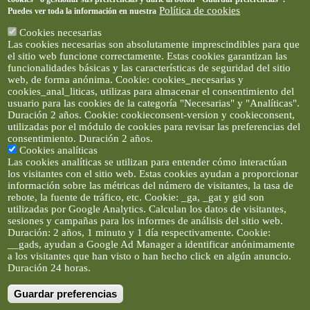
Política de cookies
Puedes ver toda la información en nuestra
Cookies necesarias
Las cookies necesarias son absolutamente imprescindibles para que
el sitio web funcione correctamente. Estas cookies garantizan las
funcionalidades básicas y las características de seguridad del sitio
web, de forma anónima. Cookie: cookies_necesarias y
cookies_anal_liticas, utilizas para almacenar el consentimiento del
usuario para las cookies de la categoría "Necesarias" y "Analíticas".
Duración 2 años. Cookie: cookieconsent-version y cookieconsent,
utilizadas por el módulo de cookies para revisar las preferencias del
consentimiento. Duración 2 años.
Cookies analíticas
Las cookies analíticas se utilizan para entender cómo interactúan
los visitantes con el sitio web. Estas cookies ayudan a proporcionar
información sobre las métricas del número de visitantes, la tasa de
rebote, la fuente de tráfico, etc. Cookie: _ga, _gat y gid son
utilizadas por Google Analytics. Calculan los datos de visitantes,
sesiones y campañas para los informes de análisis del sitio web.
Duración: 2 años, 1 minuto y 1 día respectivamente. Cookie:
__gads, ayudan a Google Ad Manager a identificar anónimamente
a los visitantes que han visto o han hecho click en algún anuncio.
Duración 24 horas.
Guardar preferencias
Artículos e imágenes son propiedad de elclickverde ©. No se
permite la difusión de los textos ni imágenes sin permiso de