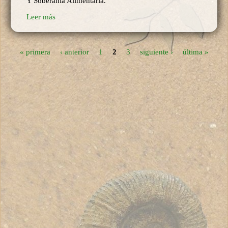
Y Soberanía Alimentaria.
Leer más
« primera
‹ anterior
1
2
3
siguiente ›
última »
Páginas