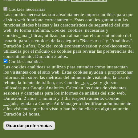
Cookies necesarias
Las cookies necesarias son absolutamente imprescindibles para que
el sitio web funcione correctamente. Estas cookies garantizan las
funcionalidades básicas y las características de seguridad del sitio
web, de forma anónima. Cookie: cookies_necesarias y
cookies_anal_liticas, utilizas para almacenar el consentimiento del
usuario para las cookies de la categoría "Necesarias" y "Analíticas".
Duración 2 años. Cookie: cookieconsent-version y cookieconsent,
utilizadas por el módulo de cookies para revisar las preferencias del
consentimiento. Duración 2 años.
Cookies analíticas
Las cookies analíticas se utilizan para entender cómo interactúan
los visitantes con el sitio web. Estas cookies ayudan a proporcionar
información sobre las métricas del número de visitantes, la tasa de
rebote, la fuente de tráfico, etc. Cookie: _ga, _gat y gid son
utilizadas por Google Analytics. Calculan los datos de visitantes,
sesiones y campañas para los informes de análisis del sitio web.
Duración: 2 años, 1 minuto y 1 día respectivamente. Cookie:
__gads, ayudan a Google Ad Manager a identificar anónimamente
a los visitantes que han visto o han hecho click en algún anuncio.
Duración 24 horas.
Guardar preferencias
Artículos e imágenes son propiedad de elclickverde ©. No se
permite la difusión de los textos ni imágenes sin permiso de
elclickverde, y siempre habrá que enlazar expresamente el