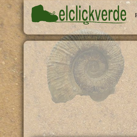
Pasar al contenido principal