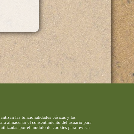
antizan las funcionalidades básicas y las
 para almacenar el consentimiento del usuario para
utilizadas por el módulo de cookies para revisar