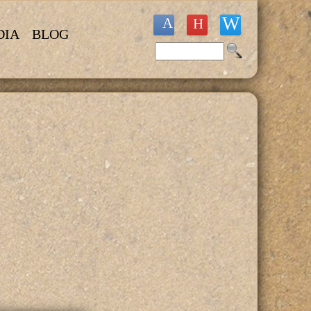
DIA
BLOG
Buscar
Formulario de búsqueda