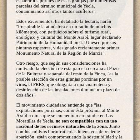
esparcir los purines de estas granjas por numerosas
parcelas del término municipal de Yecla,
contaminando así otros tantos acuíferos".
Estos excrementos, ha detallado la lectura, harán
"irrespirable la atmósfera en un radio de muchos
kilómetros, con perjuicios sobre el turismo rural,
enológico y cultural del Monte Arabí, lugar declarado
Patrimonio de la Humanidad por la Unesco por sus
pinturas rupestres, y designado recientemente primer
Monumento Natural de la Región de Murcia".
Otro riesgo, que según sus consideraciones ha
motivado la elección de esta parcela cercana al Pozo
de la Buitrera y separada del resto de la Finca, "es la
posible afección de estas granjas porcinas por un
virus, el PRRS, que obligaría a una cuarentena y
desinfección de las instalaciones durante un plazo de
dos años".
El movimiento ciudadano entiende que "las
explotaciones porcinas, como ésta próxima al Monte
Arabí u otras que se encuentran en trámite en Las
Moratillas de Yecla,
no son compatibles con un uso
racional de los recursos naturales de la zona
. Junto
con los cultivos hortofrutícolas intensivos de reciente
aparición, están comprometiendo la sostenibilidad y la