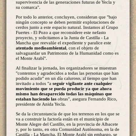
supervivencia de las generaciones futuras de Yecla y
su comarca".
Por todo lo anterior, concluyen, consideran que "bajo
ningún concepto se deben permitir explotaciones de
cerdos junto a este espacio natural. Instamos al Grupo
Fuertes - El Pozo a que reconsidere este nefasto
proyecto, y solicitamos a la Junta de Castilla - La
Mancha que reevalúe el expediente y paralice este
atentado medioambiental
, con el objeto de
salvaguardar un Patrimonio de la Humanidad como es
el Monte Arabí".
Al finalizar la jornada, los organizadores se muestran
"contentos y agradecidos a todas las personas que han
podido acudir" en un día caluroso, al tiempo que han
invitado a todos "a
seguir vigilante ante cualquier
movimiento que se pueda producir ya que ahora
mismo han desaparecido todas las máquinas que
estaban haciendo las
obras", asegura Fernando Rico,
presidente de Anida Yecla.
Se da la circunstancia de que los terrenos en los que se
va a construir la factoría están en el municipio de
Monte Alegre del Castillo, en la provincia de Albacete
y, por lo tanto, en otra Comunidad Autónoma, en la de
Castilla - La Mancha. El Monte Arabí sin embargo, se