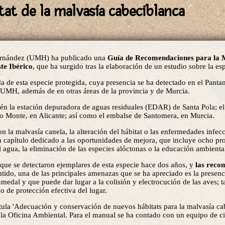
tat de la malvasía cabeciblanca
Hernández (UMH) ha publicado una
Guía de Recomendaciones para la 
te Ibérico
, que ha surgido tras la elaboración de un estudio sobre la es
a de esta especie protegida, cuya presencia se ha detectado en el Panta
a UMH, además de en otras áreas de la provincia y de Murcia.
bién la estación depuradora de aguas residuales (EDAR) de Santa Pola; e
Lo Monte, en Alicante; así como el embalse de Santomera, en Murcia.
n la malvasía canela, la alteración del hábitat o las enfermedades infecc
un capítulo dedicado a las oportunidades de mejora, que incluye ocho pr
 agua, la eliminación de las especies alóctonas o la educación ambienta
e que se detectaron ejemplares de esta especie hace dos años, y
las reco
entido, una de las principales amenazas que se ha apreciado es la presen
medal y que puede dar lugar a la colisión y electrocución de las aves; t
o de protección efectiva del lugar.
titula 'Adecuación y conservación de nuevos hábitats para la malvasía ca
 la Oficina Ambiental. Para el manual se ha contado con un equipo de c