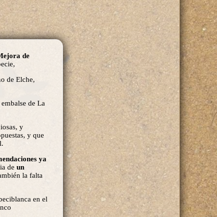
Mejora de
pecie,
no de Elche,
l embalse de La
iosas, y
opuestas, y que
l.
mendaciones ya
cia de
un
ambién la falta
beciblanca en el
inco