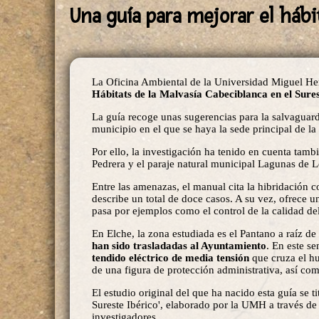
Una guía para mejorar el hábi
La Oficina Ambiental de la Universidad Miguel 
Hábitats de la Malvasía Cabeciblanca en el Sures
La guía recoge unas sugerencias para la salvaguard
municipio en el que se haya la sede principal de l
Por ello, la investigación ha tenido en cuenta tam
Pedrera y el paraje natural municipal Lagunas de 
Entre las amenazas, el manual cita la hibridación co
describe un total de doce casos. A su vez, ofrece 
pasa por ejemplos como el control de la calidad del
En Elche, la zona estudiada es el Pantano a raíz d
han sido trasladadas al Ayuntamiento
. En este s
tendido eléctrico de media tensión
que cruza el hu
de una figura de protección administrativa, así com
El estudio original del que ha nacido esta guía se 
Sureste Ibérico', elaborado por la UMH a través de
investigadores.