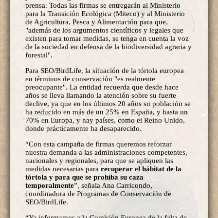
prensa. Todas las firmas se entregarán al Ministerio
para la Transición Ecológica (Miteco) y al Ministerio
de Agricultura, Pesca y Alimentación para que,
"además de los argumentos científicos y legales que
existen para tomar medidas, se tenga en cuenta la voz
de la sociedad en defensa de la biodiversidad agraria y
forestal".
Para SEO/BirdLife, la situación de la tórtola europea
en términos de conservación "es realmente
preocupante". La entidad recuerda que desde hace
años se lleva llamando la atención sobre su fuerte
declive, ya que en los últimos 20 años su población se
ha reducido en más de un 25% en España, y hasta un
70% en Europa, y hay países, como el Reino Unido,
donde prácticamente ha desaparecido.
“Con esta campaña de firmas queremos reforzar
nuestra demanda a las administraciones competentes,
nacionales y regionales, para que se apliquen las
medidas necesarias para
recuperar el hábitat de la
tórtola y para que se prohíba su caza
temporalmente
”, señala Ana Carricondo,
coordinadora de Programas de Conservación de
SEO/BirdLife.
“Ya informamos a la Comisión Europea de la falta de