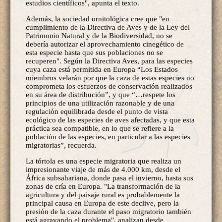
estudios científicos", apunta el texto.
Además, la sociedad ornitológica cree que "en
cumplimiento de la Directiva de Aves y de la Ley del
Patrimonio Natural y de la Biodiversidad, no se
debería autorizar el aprovechamiento cinegético de
esta especie hasta que sus poblaciones no se
recuperen". Según la Directiva Aves, para las especies
cuya caza está permitida en Europa “Los Estados
miembros velarán por que la caza de estas especies no
comprometa los esfuerzos de conservación realizados
en su área de distribución”, y que “…respete los
principios de una utilización razonable y de una
regulación equilibrada desde el punto de vista
ecológico de las especies de aves afectadas, y que esta
práctica sea compatible, en lo que se refiere a la
población de las especies, en particular a las especies
migratorias”, recuerda.
La tórtola es una especie migratoria que realiza un
impresionante viaje de más de 4.000 km, desde el
África subsahariana, donde pasa el invierno, hasta sus
zonas de cría en Europa. "La transformación de la
agricultura y del paisaje rural es probablemente la
principal causa en Europa de este declive, pero la
presión de la caza durante el paso migratorio también
está agravando el problema", analizan desde