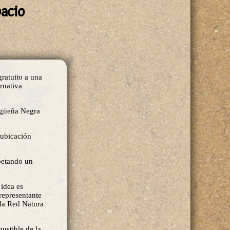
pacio
gratuito a una
rnativa
igüeña Negra
 ubicación
spetando un
 idea es
representante
 la Red Natura
bustible de la