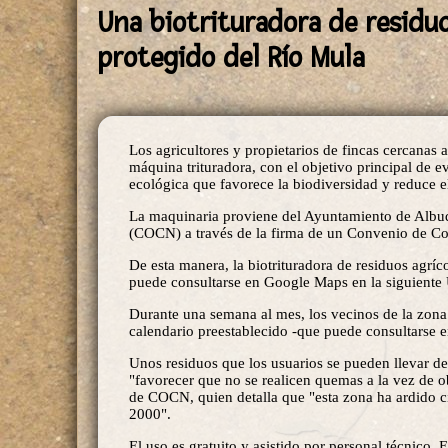
Una biotrituradora de residuo
protegido del Río Mula
Los agricultores y propietarios de fincas cercanas 
máquina trituradora, con el objetivo principal de e
ecológica que favorece la biodiversidad y reduce el
La maquinaria proviene del Ayuntamiento de Albude
(COCN) a través de la firma de un Convenio de Co
De esta manera, la biotrituradora de residuos agríc
puede consultarse en Google Maps en la siguient
Durante una semana al mes, los vecinos de la zona p
calendario preestablecido -que puede consultarse e
Unos residuos que los usuarios se pueden llevar de
"favorecer que no se realicen quemas a la vez de o
de COCN, quien detalla que "esta zona ha ardido c
2000".
El uso es gratuito y asistido por personal técnico.