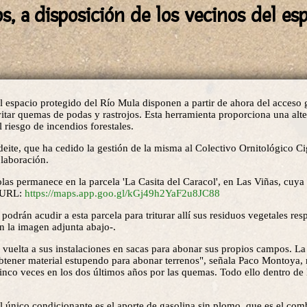
s, a disposición de los vecinos del es
al espacio protegido del Río Mula disponen a partir de ahora del acceso 
vitar quemas de podas y rastrojos. Esta herramienta proporciona una alte
 riesgo de incendios forestales.
ite, que ha cedido la gestión de la misma al Colectivo Ornitológico C
laboración.
olas permanece en la parcela 'La Casita del Caracol', en Las Viñas, cuya
e URL:
https://maps.app.goo.gl/kGj49h2YaF2u8JC88
odrán acudir a esta parcela para triturar allí sus residuos vegetales re
n la imagen adjunta abajo-.
 vuelta a sus instalaciones en sacas para abonar sus propios campos. La
btener material estupendo para abonar terrenos", señala Paco Montoya, 
inco veces en los dos últimos años por las quemas. Todo ello dentro de
 El único condicionante es el aporte de gasolina sin plomo, que es el com