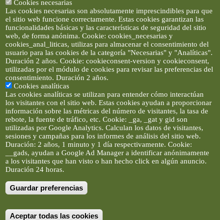
Cookies necesarias
Las cookies necesarias son absolutamente imprescindibles para que
el sitio web funcione correctamente. Estas cookies garantizan las
funcionalidades básicas y las características de seguridad del sitio
web, de forma anónima. Cookie: cookies_necesarias y
cookies_anal_liticas, utilizas para almacenar el consentimiento del
usuario para las cookies de la categoría "Necesarias" y "Analíticas".
Duración 2 años. Cookie: cookieconsent-version y cookieconsent,
utilizadas por el módulo de cookies para revisar las preferencias del
consentimiento. Duración 2 años.
Cookies analíticas
Las cookies analíticas se utilizan para entender cómo interactúan
los visitantes con el sitio web. Estas cookies ayudan a proporcionar
información sobre las métricas del número de visitantes, la tasa de
rebote, la fuente de tráfico, etc. Cookie: _ga, _gat y gid son
utilizadas por Google Analytics. Calculan los datos de visitantes,
sesiones y campañas para los informes de análisis del sitio web.
Duración: 2 años, 1 minuto y 1 día respectivamente. Cookie:
__gads, ayudan a Google Ad Manager a identificar anónimamente
a los visitantes que han visto o han hecho click en algún anuncio.
Duración 24 horas.
Guardar preferencias
Artículos e imágenes son propiedad de elclickverde ©. No se
permite la difusión de los textos ni imágenes sin permiso de
elclickverde, y siempre habrá que enlazar expresamente el
contenido de este portal. (Ver
Aviso Legal
)
Aceptar todas las cookies