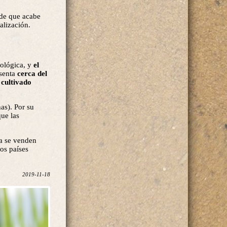
 de que acabe
alización.
cológica, y
el
esenta
cerca del
cultivado
as). Por su
que las
ia se venden
os países
2019-11-18