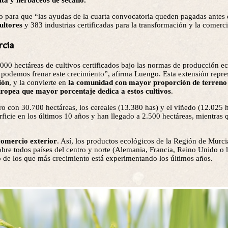
ita y herbáceos de secano.
 para que “las ayudas de la cuarta convocatoria queden pagadas antes
ultores
y 383 industrias certificadas para la transformación y la comerci
rcia
000 hectáreas de cultivos certificados bajo las normas de producción e
 podemos frenar este crecimiento”, afirma Luengo. Esta extensión repr
ión
, y la convierte en
la comunidad con mayor proporción de terreno 
uropea que mayor porcentaje dedica a estos cultivos
.
dro con 30.700 hectáreas, los cereales (13.380 has) y el viñedo (12.025 h
erficie en los últimos 10 años y han llegado a 2.500 hectáreas, mientras 
 comercio exterior
. Así, los productos ecológicos de la Región de Murc
bre todos países del centro y norte (Alemania, Francia, Reino Unido o l
o de los que más crecimiento está experimentando los últimos años.