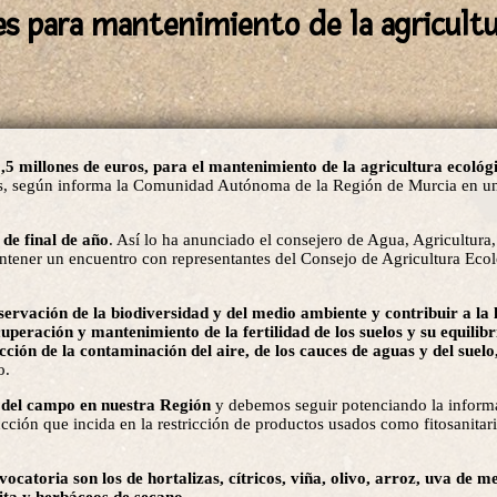
es para mantenimiento de la agricult
,5 millones de euros, para el mantenimiento de la agricultura ecoló
es, según informa la Comunidad Autónoma de la Región de Murcia en un
 de final de año
. Así lo ha anunciado el consejero de Agua, Agricultura
tener un encuentro con representantes del Consejo de Agricultura Ecol
ervación de la biodiversidad y del medio ambiente y contribuir a la l
cuperación y mantenimiento de la fertilidad de los suelos y su equilibr
cción de la contaminación del aire, de los cauces de aguas y del suelo
o.
o del campo en nuestra Región
y debemos seguir potenciando la informa
ción que incida en la restricción de productos usados como fitosanitar
ocatoria son los de hortalizas, cítricos, viña, olivo, arroz, uva de m