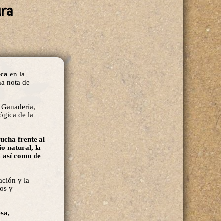
ura
gica
en la
a nota de
, Ganadería,
ógica de la
ucha frente al
io natural, la
, así como de
ción y la
ios y
esa,