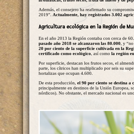
aromáticas, frutos secos, fruta de hueso y de pep
Además, el consejero ha reafirmado su compromiso
2019”.
Actualmente, hay registrados 3.002 agric
Agricultura ecológica en la Región de Mu
En el año 2013 la Región contaba con cerca de 60.
pasado año 2018 se alcanzaron las 80.000
, y “no
20 por ciento de la superficie cultivada en la Reg
certificado como ecológico
, así como
la región e
Por superficie, destacan los frutos secos, el almen
parte, los cítricos han multiplicado por seis su sup
hortalizas que ocupan 4.600.
De esta producción,
el 90 por ciento se destina a
principalmente en destinos de la Unión Europea, so
nórdicos). No obstante, el mercado nacional es un