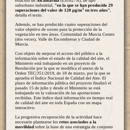
estación de
Alcantarilla
(ES1627A), de tipo
suburbano industrial,
"en la que se han producido 29
3
superaciones del valor de 120 µg/m
en tres años"
,
detalla el texto.
Además, se han producido cuatro superaciones del
valor objetivo de ozono para la protección de la
vegetación en tres áreas. Comunidad de Murcia Centro
(dos veces), Valle de Escombreras y Ciudad de
Murcia.
Con objeto de mejorar el acceso del público a la
información sobre el estado de la calidad del aire, el
Ministerio está trabajando en un proyecto de
Resolución por la que se modifica el anexo de la
Orden TEC/351/2019, de 18 de marzo, por la que se
aprueba el Índice Nacional de Calidad del Aire. El
plazo de información pública del proyecto finalizó el
pasado 15 de julio y desde el Ministerio se está
trabajando en la valoración de las aportaciones
recibidas. Este índice dará información en tiempo real
de calidad del aire en toda España con un mapa
interactivo.
La progresiva recuperación de la actividad hace
necesario plantearse los
retos asociados a la
movilidad
sobre la base de una estrategia de conjunto