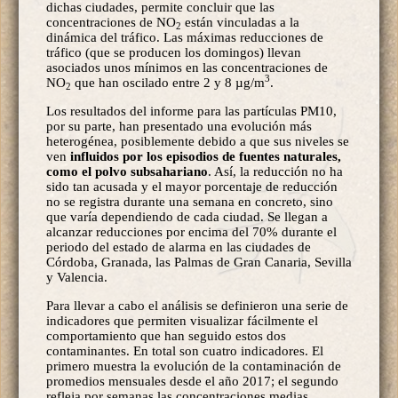
dichas ciudades, permite concluir que las
concentraciones de NO
están vinculadas a la
2
dinámica del tráfico. Las máximas reducciones de
tráfico (que se producen los domingos) llevan
asociados unos mínimos en las concentraciones de
3
NO
que han oscilado entre 2 y 8 µg/m
.
2
Los resultados del informe para las partículas PM10,
por su parte, han presentado una evolución más
heterogénea, posiblemente debido a que sus niveles se
ven
influidos por los episodios de fuentes naturales,
como el polvo subsahariano
. Así, la reducción no ha
sido tan acusada y el mayor porcentaje de reducción
no se registra durante una semana en concreto, sino
que varía dependiendo de cada ciudad. Se llegan a
alcanzar reducciones por encima del 70% durante el
periodo del estado de alarma en las ciudades de
Córdoba, Granada, las Palmas de Gran Canaria, Sevilla
y Valencia.
Para llevar a cabo el análisis se definieron una serie de
indicadores que permiten visualizar fácilmente el
comportamiento que han seguido estos dos
contaminantes. En total son cuatro indicadores. El
primero muestra la evolución de la contaminación de
promedios mensuales desde el año 2017; el segundo
refleja por semanas las concentraciones medias