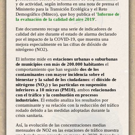
y de actividad, según informa en una nota de prensa el
Ministerio para la Transición Ecológica y el Reto
Demográfico (Miteco), que hoy publica el
'Informe de
la evaluación de la calidad del aire 2019
'.
Este documento recoge una serie de indicadores de
calidad del aire durante el estado de alarma declarado
por el impacto de la COVID-19, que muestra una
mejora especialmente en las cifras de dióxido de
nitrógeno (NO2).
El informe mide en
estaciones urbanas o suburbanas
de municipios con más de 200.000 habitantes
el
comportamiento que han seguido
dos de los
contaminantes con mayor incidencia sobre el
bienestar y la salud de los ciudadanos
: el
dióxido de
nitrógeno (NO
) y las partículas en suspensión
2
inferiores a 10 micras (PM10)
, ambos
relacionados
con el tráfico y la combustión en procesos
industriales
. El estudio analiza los resultados por
contaminante y su relación con la reducción del tráfico
rodado debido a las medidas adoptadas durante la
crisis sanitaria.
Así, la evolución de las concentraciones medias
mensuales de NO2 en las estaciones de tráfico muestra