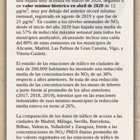
una bajada muy acusada en marzo de 2020, llegando a
un
valor mínimo histórico en abril de 2020
de 12
3
µg/m
, muy por debajo del anterior récord mínimo
mensual, registrado en agosto de 2019 y que fue de
3
21 µg/m
. En cuanto a los niveles semanales de NO
2
desde el inicio del año 2020 han bajado una media de
un 57% de reducción máxima semanal para todos los
municipios analizados, alcanzando incluso una caída
del 80% de estas emisiones en los municipios de
Alicante, Madrid, Las Palmas de Gran Canaria, Vigo, y
Vitoria-Gasteiz.
El estudio de las estaciones de tráfico en ciudades de
más de 200.000 habitantes ha mostrado una reducción
media de las concentraciones de NO
de un 38%
2
respecto a años anteriores. Se trata de una reducción
media de las concentraciones de los meses de febrero
a junio frente al promedio de los años anteriores
(2017, 2018, 2019), mientras que en las estaciones
industriales de esos mismos municipios la reducción
media estuvo en torno al 26%.
La comparación de los datos de tráfico de acceso a las
ciudades de Madrid, Málaga, Sevilla, Barcelona,
Bilbao, Valencia, Valladolid y Zaragoza, frente a las
concentraciones de NO
/ PM10 diarias promedio de
2
los valores registrados en las estaciones de tráfico de