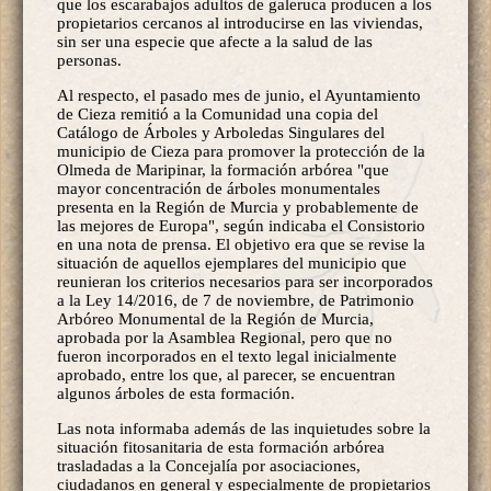
que los escarabajos adultos de galeruca producen a los
propietarios cercanos al introducirse en las viviendas,
sin ser una especie que afecte a la salud de las
personas.
Al respecto, el pasado mes de junio, el Ayuntamiento
de Cieza remitió a la Comunidad una copia del
Catálogo de Árboles y Arboledas Singulares del
municipio de Cieza para promover la protección de la
Olmeda de Maripinar, la formación arbórea "que
mayor concentración de árboles monumentales
presenta en la Región de Murcia y probablemente de
las mejores de Europa", según indicaba el Consistorio
en una nota de prensa. El objetivo era que se revise la
situación de aquellos ejemplares del municipio que
reunieran los criterios necesarios para ser incorporados
a la Ley 14/2016, de 7 de noviembre, de Patrimonio
Arbóreo Monumental de la Región de Murcia,
aprobada por la Asamblea Regional, pero que no
fueron incorporados en el texto legal inicialmente
aprobado, entre los que, al parecer, se encuentran
algunos árboles de esta formación.
Las nota informaba además de las inquietudes sobre la
situación fitosanitaria de esta formación arbórea
trasladadas a la Concejalía por asociaciones,
ciudadanos en general y especialmente de propietarios