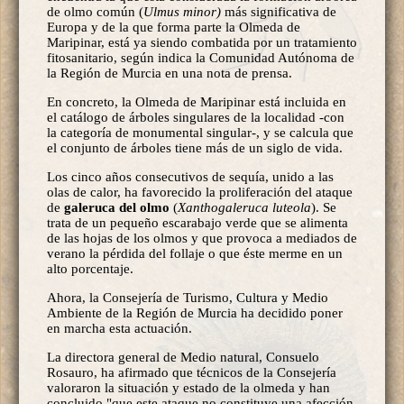
de olmo común (
Ulmus minor)
más significativa de
Europa y de la que forma parte la Olmeda de
Maripinar, está ya siendo combatida por un tratamiento
fitosanitario, según indica la Comunidad Autónoma de
la Región de Murcia en una nota de prensa.
En concreto, la Olmeda de Maripinar está incluida en
el catálogo de árboles singulares de la localidad -con
la categoría de monumental singular-, y se calcula que
el conjunto de árboles tiene más de un siglo de vida.
Los cinco años consecutivos de sequía, unido a las
olas de calor, ha favorecido la proliferación del ataque
de
galeruca del olmo
(
Xanthogaleruca luteola
). Se
trata de un pequeño escarabajo verde que se alimenta
de las hojas de los olmos y que provoca a mediados de
verano la pérdida del follaje o que éste merme en un
alto porcentaje.
Ahora, la Consejería de Turismo, Cultura y Medio
Ambiente de la Región de Murcia ha decidido poner
en marcha esta actuación.
La directora general de Medio natural, Consuelo
Rosauro, ha afirmado que técnicos de la Consejería
valoraron la situación y estado de la olmeda y han
concluido "que este ataque no constituye una afección