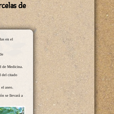
rcelas de
das en el
 de
tad de Medicina.
 del citado
a el aseo.
ión se llevará a