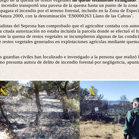
fuego de la quema de restos vegetales
no quedó totalmente extinguido
.
el incendio transportó una pavesa de la quema hasta un punto de la zona
pagara el incendio por el terreno forestal, incluido en la Zona de Espec
Natura 2000, con la denominación ‘ES0000263 Llano de las Cabras’.
ecialistas del Seprona han comprobado que el agricultor contaba con auto
la citada autorización no estaba incluida la parcela donde se efectuó el 
te la quema de restos vegetales se incumplieron algunas de las condici
e restos vegetales generados en explotaciones agrícolas mediante quem
s guardias civiles han localizado e investigado a la persona que realizó
omo presunta autora de delito de incendio forestal por negligencia, apunta