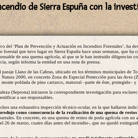
incendio de Sierra Espuña con la inves
co del ‘Plan de Prevención y Actuación en Incendios Forestales’, ha de
dio forestal que tuvo lugar en Sierra Espuña hace unas semanas, que ha 
sponsable de una quema agrícola, al que se le han instruido diligencias 
ncia, según informa la entidad en una nota de prensa.
l paraje Llano de las Cabras, ubicado en los términos municipales de T
 Natura 2000, en concreto Zona de Especial Protección para las Aves (
 monte poblada de pino carrasco, matorral –parte de éste, protegido– y
raleza (Seprona) iniciaron la correspondiente investigación para esclarec
entificar a sus responsables.
hechos una exhaustiva inspección técnico-ocular, en la que hallaron indic
e produjo como consecuencia de la realización de una quema de restos
parrales. En concreto, en una quema de restos de poda agrícola con un
 -el 26 de marzo, cuatro días antes del incendio-, que no quedó extingui