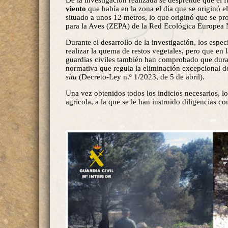
De la investigación realizada se desprende que el 
viento
que había en la zona el día que se originó 
situado a unos 12 metros, lo que originó que se pro
para la Aves (ZEPA) de la Red Ecológica Europea 
Durante el desarrollo de la investigación, los esp
realizar la quema de restos vegetales, pero que en 
guardias civiles también han comprobado que duran
normativa que regula la eliminación excepcional d
situ
(Decreto-Ley n.º 1/2023, de 5 de abril).
Una vez obtenidos todos los indicios necesarios, lo
agrícola, a la que se le han instruido diligencias c