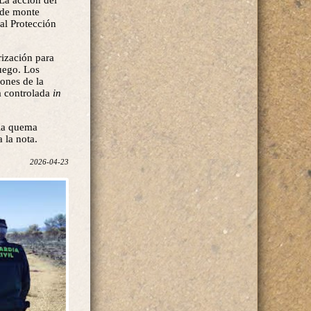
 La acción del
 de monte
ial Protección
rización para
fuego. Los
ones de la
a controlada
in
 la quema
 la nota.
2026-04-23