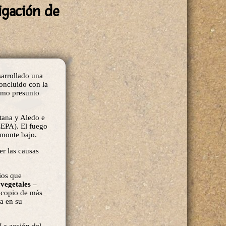
tigación de
sarrollado una
concluido con la
como presunto
otana y Aledo e
ZEPA). El fuego
 monte bajo.
er las causas
ios que
 vegetales
–
 acopio de más
da en su