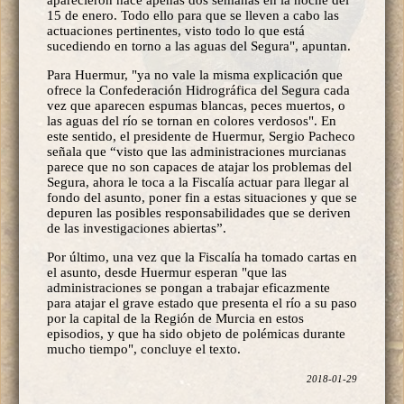
15 de enero. Todo ello para que se lleven a cabo las
actuaciones pertinentes, visto todo lo que está
sucediendo en torno a las aguas del Segura", apuntan.
Para Huermur, "ya no vale la misma explicación que
ofrece la Confederación Hidrográfica del Segura cada
vez que aparecen espumas blancas, peces muertos, o
las aguas del río se tornan en colores verdosos". En
este sentido, el presidente de Huermur, Sergio Pacheco
señala que “visto que las administraciones murcianas
parece que no son capaces de atajar los problemas del
Segura, ahora le toca a la Fiscalía actuar para llegar al
fondo del asunto, poner fin a estas situaciones y que se
depuren las posibles responsabilidades que se deriven
de las investigaciones abiertas”.
Por último, una vez que la Fiscalía ha tomado cartas en
el asunto, desde Huermur esperan "que las
administraciones se pongan a trabajar eficazmente
para atajar el grave estado que presenta el río a su paso
por la capital de la Región de Murcia en estos
episodios, y que ha sido objeto de polémicas durante
mucho tiempo", concluye el texto.
2018-01-29