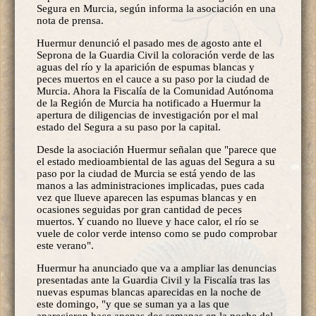
Segura en Murcia, según informa la asociación en una
nota de prensa.
Huermur denunció el pasado mes de agosto ante el
Seprona de la Guardia Civil la coloración verde de las
aguas del río y la aparición de espumas blancas y
peces muertos en el cauce a su paso por la ciudad de
Murcia. Ahora la Fiscalía de la Comunidad Autónoma
de la Región de Murcia ha notificado a Huermur la
apertura de diligencias de investigación por el mal
estado del Segura a su paso por la capital.
Desde la asociación Huermur señalan que "parece que
el estado medioambiental de las aguas del Segura a su
paso por la ciudad de Murcia se está yendo de las
manos a las administraciones implicadas, pues cada
vez que llueve aparecen las espumas blancas y en
ocasiones seguidas por gran cantidad de peces
muertos. Y cuando no llueve y hace calor, el río se
vuele de color verde intenso como se pudo comprobar
este verano".
Huermur ha anunciado que va a ampliar las denuncias
presentadas ante la Guardia Civil y la Fiscalía tras las
nuevas espumas blancas aparecidas en la noche de
este domingo, "y que se suman ya a las que
aparecieron hace apenas dos semanas en la noche del