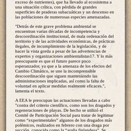
exceso de nutrientes), que ha llevado al ecosistema a
una situación crítica, con pérdida de grandes
superficies de praderas subacuáticas y un descenso en
las poblaciones de numerosas especies amenazadas.
"Detrás de este grave problema ambiental se
encuentran varias décadas de incompetencia y
descoordinación institucional, de mala ordenación del
territorio y de las actividades económicas, de prácticas
ilegales, de incumplimiento de la legislación, y de
hacer la vista gorda a pesar de las advertencias de
expertos y organizaciones ambientalistas17. Y lo más
preocupante es que el futuro parece poco
esperanzador, ya que a la amenaza de los efectos del
Cambio Climático, se une la incomprensible
descoordinación que siguen manteniendo las
administraciones implicadas, así como la falta de
voluntad en aplicar medidas realmente eficaces.",
lamenta el texto.
A EEA le preocupan las actuaciones llevadas a cabo
"contra del criterio científico, como son los dragados y
regeneraciones de playas. De hecho se utilizó el
Comité de Participación Social para tratar de legitimar
como “experimentales” algunos de los dragados más
polémicos, realizados en febrero con una draga por
succión, conocida como la “araña finlandesa”. Se