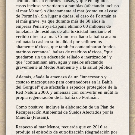
acumulados en enormes balsas, y que en algunos
casos incluso se vertieron a ramblas (afectando incluso
al mar Menor) o directamente al mar (como en el caso
de Portmán). Sin lugar a dudas, el caso de Portmán es
el más grave, ya que durante más de 30 años la
empresa Peñarroya-España eliminó 60 millones de
toneladas de residuos de alta toxicidad mediante el
vertido directo al mar. Como resultado la bahía acabó
colmatada casi en su totalidad por sedimentos
altamente tóxicos, que también contaminaron fondos
marinos cercanos", balsas de residuos tóxicos, "que
quedaron sin un adecuado sellado e inertización" y
que "contaminan aire, agua y suelos afectando
gravemente al Medio Ambiente y a la salud pública.
Además, añade la amenaza de un "innecesario y
costoso macropuerto para contenedores en la Bahía
del Gorguel" que afectaría a espacios protegidos de la
Red Natura 2000, y amenaza con convertir en inútil la
propia regeneración de la bahía de Portmán.
Como positivo, incluye la elaboración de un Plan de
Recuperación Ambiental de Suelos Afectados por la
Minería (Prasam).
Respecto al mar Menor, recuerda que en 2016 se
produjo el episodio de eutrofización (degradación por