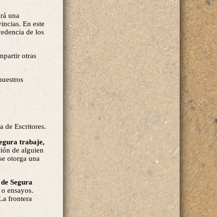
ará una
incias. En este
cedencia de los
mpartir otras
nuestros
 de Escritores.
Segura trabaje,
ción de alguien
 se otorga una
 de Segura
s o ensayos.
La frontera