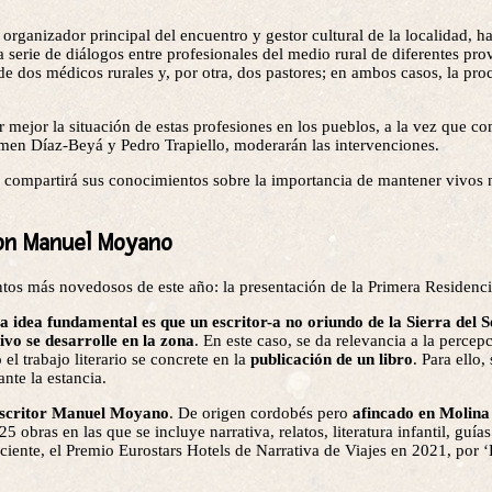
 organizador principal del encuentro y gestor cultural de la localidad, h
serie de diálogos entre profesionales del medio rural de diferentes prov
 de dos médicos rurales y, por otra, dos pastores; en ambos casos, la pro
mejor la situación de estas profesiones en los pueblos, a la vez que co
armen Díaz-Beyá y Pedro Trapiello, moderarán las intervenciones.
újo compartirá sus conocimientos sobre la importancia de mantener vivos 
con Manuel Moyano
tos más novedosos de este año: la presentación de la Primera Residencia
la idea fundamental es que un escritor-a no oriundo de la Sierra del 
ivo se desarrolle en la zona
. En este caso, se da relevancia a la percep
el trabajo literario se concrete en la
publicación de un libro
. Para ello,
nte la estancia.
 escritor Manuel Moyano
. De origen cordobés pero
afincado en Molina
obras en las que se incluye narrativa, relatos, literatura infantil, guía
ciente, el Premio Eurostars Hotels de Narrativa de Viajes en 2021, por ‘