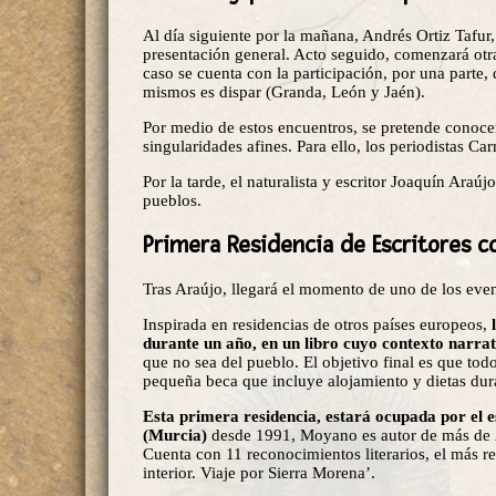
Al día siguiente por la mañana, Andrés Ortiz Tafur,
presentación general. Acto seguido, comenzará otra 
caso se cuenta con la participación, por una parte,
mismos es dispar (Granda, León y Jaén).
Por medio de estos encuentros, se pretende conocer 
singularidades afines. Para ello, los periodistas C
Por la tarde, el naturalista y escritor Joaquín Ara
pueblos.
Primera Residencia de Escritores 
Tras Araújo, llegará el momento de uno de los even
Inspirada en residencias de otros países europeos,
durante un año, en un libro cuyo contexto narrat
que no sea del pueblo. El objetivo final es que todo 
pequeña beca que incluye alojamiento y dietas dura
Esta primera residencia, estará ocupada por el
(Murcia)
desde 1991, Moyano es autor de más de 25 
Cuenta con 11 reconocimientos literarios, el más re
interior. Viaje por Sierra Morena’.