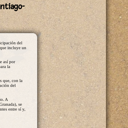
antiago-
icipación del
 que incluye un
e así por
ara la
es que, con la
cación del
io. A
(Granada), se
tes entre sí y,