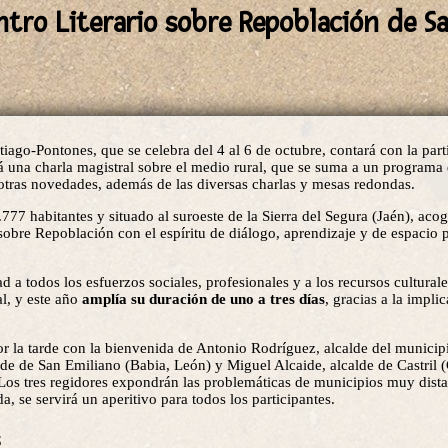
entro Literario sobre Repoblación de S
iago-Pontones, que se celebra del 4 al 6 de octubre, contará con la part
á una charla magistral sobre el medio rural, que se suma a un programa
 otras novedades, además de las diversas charlas y mesas redondas.
77 habitantes y situado al suroeste de la Sierra del Segura (Jaén), acog
obre Repoblación con el espíritu de diálogo, aprendizaje y de espacio p
ad a todos los esfuerzos sociales, profesionales y a los recursos cultural
al, y este año
amplía su duración de uno a tres días
, gracias a la impli
or la tarde con la bienvenida de Antonio Rodríguez, alcalde del municip
de de San Emiliano (Babia, León) y Miguel Alcaide, alcalde de Castril 
Los tres regidores expondrán las problemáticas de municipios muy distan
a, se servirá un aperitivo para todos los participantes.