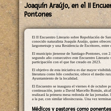
Joaquín Araújo, en el II Encu
Pontones
El II Encuentro Literario sobre Repoblación de Sant
conocido naturalista Joaquín Araújo, quien ofrecer
largometraje y una Residencia de Escritores, entre
El municipio jienense de Santiago-Pontones, con 2.7
segundo año consecutivo este Encuentro Literario s
participación con el que fue creado en 2023.
El objetivo de esta iniciativa es dar mayor visibilid
literatura como hilo conductor, ofrece el medio rur
Ayuntamiento de la localidad.
El Encuentro se inaugura el viernes 4 de octubre p
continuación, junto a David Marcello Román, alcal
realizará la primera mesa redonda de las jornadas. 
a la par, con similar idiosincrasia. Una vez terminad
Médicos y pastores como ponentes