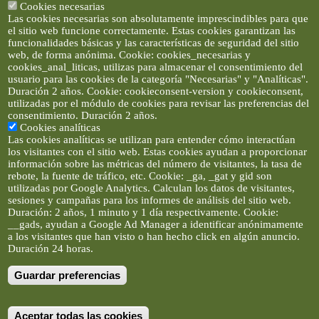
Cookies necesarias
Las cookies necesarias son absolutamente imprescindibles para que
el sitio web funcione correctamente. Estas cookies garantizan las
funcionalidades básicas y las características de seguridad del sitio
web, de forma anónima. Cookie: cookies_necesarias y
cookies_anal_liticas, utilizas para almacenar el consentimiento del
usuario para las cookies de la categoría "Necesarias" y "Analíticas".
Duración 2 años. Cookie: cookieconsent-version y cookieconsent,
utilizadas por el módulo de cookies para revisar las preferencias del
consentimiento. Duración 2 años.
Cookies analíticas
Las cookies analíticas se utilizan para entender cómo interactúan
los visitantes con el sitio web. Estas cookies ayudan a proporcionar
información sobre las métricas del número de visitantes, la tasa de
rebote, la fuente de tráfico, etc. Cookie: _ga, _gat y gid son
utilizadas por Google Analytics. Calculan los datos de visitantes,
sesiones y campañas para los informes de análisis del sitio web.
Duración: 2 años, 1 minuto y 1 día respectivamente. Cookie:
__gads, ayudan a Google Ad Manager a identificar anónimamente
a los visitantes que han visto o han hecho click en algún anuncio.
Duración 24 horas.
Guardar preferencias
Artículos e imágenes son propiedad de elclickverde ©. No se
permite la difusión de los textos ni imágenes sin permiso de
elclickverde, y siempre habrá que enlazar expresamente el
contenido de este portal. (Ver
Aviso Legal
)
Aceptar todas las cookies