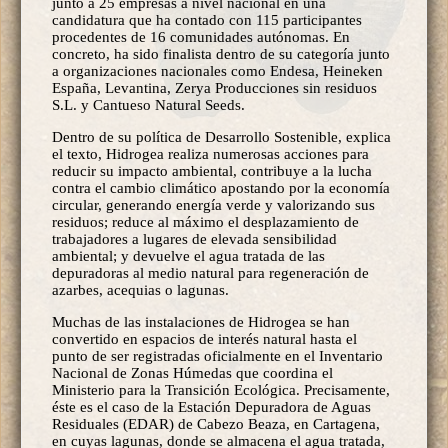
junto a 25 empresas a nivel nacional en una
candidatura que ha contado con 115 participantes
procedentes de 16 comunidades autónomas. En
concreto, ha sido finalista dentro de su categoría junto
a organizaciones nacionales como Endesa, Heineken
España, Levantina, Zerya Producciones sin residuos
S.L. y Cantueso Natural Seeds.
Dentro de su política de Desarrollo Sostenible, explica
el texto, Hidrogea realiza numerosas acciones para
reducir su impacto ambiental, contribuye a la lucha
contra el cambio climático apostando por la economía
circular, generando energía verde y valorizando sus
residuos; reduce al máximo el desplazamiento de
trabajadores a lugares de elevada sensibilidad
ambiental; y devuelve el agua tratada de las
depuradoras al medio natural para regeneración de
azarbes, acequias o lagunas.
Muchas de las instalaciones de Hidrogea se han
convertido en espacios de interés natural hasta el
punto de ser registradas oficialmente en el Inventario
Nacional de Zonas Húmedas que coordina el
Ministerio para la Transición Ecológica. Precisamente,
éste es el caso de la Estación Depuradora de Aguas
Residuales (EDAR) de Cabezo Beaza, en Cartagena,
en cuyas lagunas, donde se almacena el agua tratada,