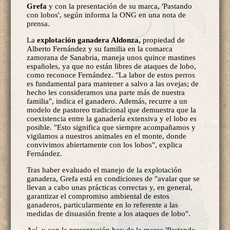
Grefa
y con la presentación de su marca, 'Pastando
con lobos', según informa la ONG en una nota de
prensa.
La
explotación ganadera Aldonza,
propiedad de
Alberto Fernández y su familia en la comarca
zamorana de Sanabria, maneja unos quince mastines
españoles, ya que no están libres de ataques de lobo,
como reconoce Fernández. "La labor de estos perros
es fundamental para mantener a salvo a las ovejas; de
hecho les consideramos una parte más de nuestra
familia", indica el ganadero. Además, recurre a un
modelo de pastoreo tradicional que demuestra que la
coexistencia entre la ganadería extensiva y el lobo es
posible. "Esto significa que siempre acompañamos y
vigilamos a nuestros animales en el monte, donde
convivimos abiertamente con los lobos", explica
Fernández.
Tras haber evaluado el manejo de la explotación
ganadera, Grefa está en condiciones de "avalar que se
llevan a cabo unas prácticas correctas y, en general,
garantizar el compromiso ambiental de estos
ganaderos, particularmente en lo referente a las
medidas de disuasión frente a los ataques de lobo".
Así, y con la presentación hoy de la marca 'Pastando