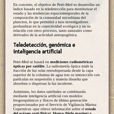
En concreto, el objetivo de Petri-Med es desarrollar un
índice basado en la teledetección para monitorizar el
estado y las tendencias espaciotemporales de la
composición de la comunidad microbiana del
plancton, lo que permitirá a laos investigadores
profundizar en la conectividad ecológica y en su
relación con otros procesos, tanto naturales como
derivados de la actividad antropogénica.
Teledetección, genómica e
inteligencia artificial
Petri-Med se basará en
mediciones radiométricas
ópticas por satélite
. La radiometría óptica mide la
fracción de luz solar retrodispersada desde la capa
superior de la columna de agua tras su interacción con
partículas en suspensión y materia disuelta que
absorben o dispersan la luz incidente.
Asimismo, los datos satelitales se combinarán
mediante inteligencia artificial con modelos
biogeoquímicos y físicos de última generación
proporcionados por el Servicio de Vigilancia Marina
Copernicus -que ofrece información sobre el
estado
del océano azul (físico), blanco (hielo marino) y