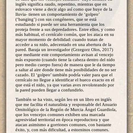
inglés significa raudo, repentino, mientras que en
eslovaco viene a decir algo así como que huye de la
lluvia- tienen un comportamiento de ‘golpeo’
(‘banging’) con sus congéneres, que se está
estudiando si puede ser una herramienta que los
proteja frente a sus depredadores. Entre ellos, y como
más habitual, el cernícalo común, que los ataca en su
mayor momento de debilidad: cuando tratan de
acceder a su nido, adecentado en una abertura de la
pared. Baraja un investigador (Grzegorz Olos, 2017)
que mediante este comportamiento avisan al vencejo
más expuesto (cuando tiene la cabeza dentro del nido
pero medio cuerpo fuera) de manera que le da tiempo
a saltar al aire donde tiene más posibilidades de no ser
cazado. El ‘golpeo’ también podría valer para que el
cernícalo no llegue a identificar el hueco exacto en el
que está el nido, ya que varias aves revoloteando por
la pared pueden llegar a confundirlo.
También se ha visto, según leo en un libro en inglés
que me facilita el naturalista y responsable del Anuario
Ornitológico de la Región de Murcia Ángel Guardiola,
que los vencejos comunes exhiben una marcada
agresividad territorial en época reproductora y que
atacan asimismo a gorriones comunes, con bastante
éxito, y, con más dificultad, a estorninos comunes.