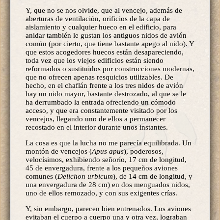
Y, que no se nos olvide, que al vencejo, además de
aberturas de ventilación, orificios de la capa de
aislamiento y cualquier hueco en el edificio, para
anidar también le gustan los antiguos nidos de avión
común (por cierto, que tiene bastante apego al nido). Y
que estos acogedores huecos están desapareciendo,
toda vez que los viejos edificios están siendo
reformados o sustituidos por construcciones modernas,
que no ofrecen apenas resquicios utilizables. De
hecho, en el chaflán frente a los tres nidos de avión
hay un nido mayor, bastante destrozado, al que se le
ha derrumbado la entrada ofreciendo un cómodo
acceso, y que era constantemente visitado por los
vencejos, llegando uno de ellos a permanecer
recostado en el interior durante unos instantes.
La cosa es que la lucha no me parecía equilibrada. Un
montón de vencejos (
Apus apus
), poderosos,
velocísimos, exhibiendo señorío, 17 cm de longitud,
45 de envergadura, frente a los pequeños aviones
comunes (
Delichon urbicum
), de 14 cm de longitud, y
una envergadura de 28 cm) en dos menguados nidos,
uno de ellos remozado, y con sus exigentes crías.
Y, sin embargo, parecen bien entrenados. Los aviones
evitaban el cuerpo a cuerpo una y otra vez, lograban