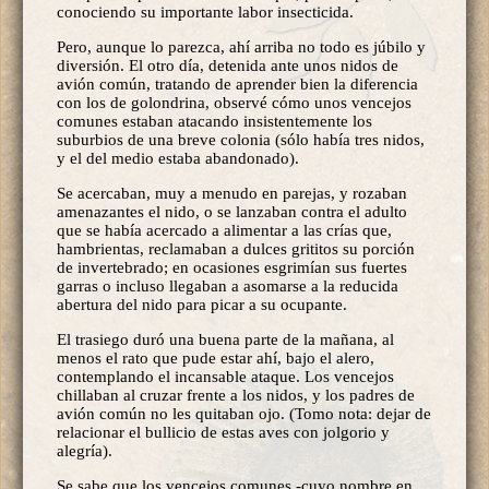
conociendo su importante labor insecticida.
Pero, aunque lo parezca, ahí arriba no todo es júbilo y
diversión. El otro día, detenida ante unos nidos de
avión común, tratando de aprender bien la diferencia
con los de golondrina, observé cómo unos vencejos
comunes estaban atacando insistentemente los
suburbios de una breve colonia (sólo había tres nidos,
y el del medio estaba abandonado).
Se acercaban, muy a menudo en parejas, y rozaban
amenazantes el nido, o se lanzaban contra el adulto
que se había acercado a alimentar a las crías que,
hambrientas, reclamaban a dulces grititos su porción
de invertebrado; en ocasiones esgrimían sus fuertes
garras o incluso llegaban a asomarse a la reducida
abertura del nido para picar a su ocupante.
El trasiego duró una buena parte de la mañana, al
menos el rato que pude estar ahí, bajo el alero,
contemplando el incansable ataque. Los vencejos
chillaban al cruzar frente a los nidos, y los padres de
avión común no les quitaban ojo. (Tomo nota: dejar de
relacionar el bullicio de estas aves con jolgorio y
alegría).
Se sabe que los vencejos comunes -cuyo nombre en