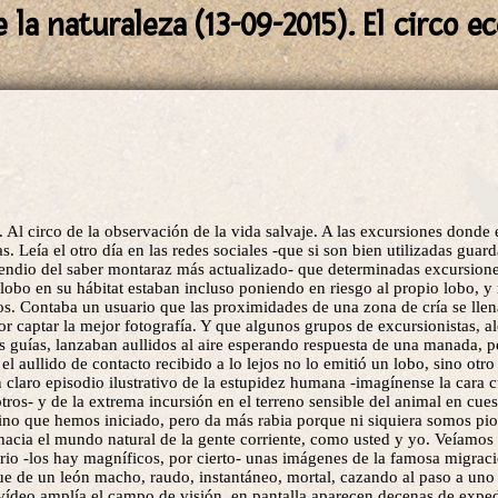
la naturaleza (13-09-2015). El circo e
. Al circo de la observación de la vida salvaje. A las excursiones donde 
s. Leía el otro día en las redes sociales -que si son bien utilizadas guar
ndio del saber montaraz más actualizado- que determinadas excursione
lobo en su hábitat estaban incluso poniendo en riesgo al propio lobo, y
os. Contaba un usuario que las proximidades de una zona de cría se lle
por captar la mejor fotografía. Y que algunos grupos de excursionistas, a
 guías, lanzaban aullidos al aire esperando respuesta de una manada, pe
l aullido de contacto recibido a lo lejos no lo emitió un lobo, sino otr
n claro episodio ilustrativo de la estupidez humana -imagínense la cara 
tros- y de la extrema incursión en el terreno sensible del animal en cue
mino que hemos iniciado, pero da más rabia porque ni siquiera somos pio
hacia el mundo natural de la gente corriente, como usted y yo. Veíamos
uario -los hay magníficos, por cierto- unas imágenes de la famosa migrac
e de un león macho, raudo, instantáneo, mortal, cazando al paso a uno 
ídeo amplía el campo de visión, en pantalla aparecen decenas de exped