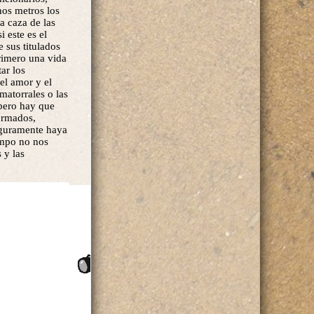
nos metros los
la caza de las
i este es el
 sus titulados
rimero una vida
ar los
el amor y el
matorrales o las
 pero hay que
formados,
Seguramente haya
ampo no nos
 y las