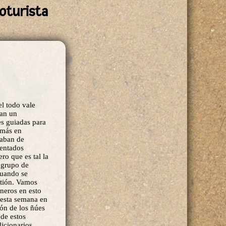
coturista
el todo vale
dan un
s guiadas para
 más en
naban de
lentados
ro que es tal la
o grupo de
cuando se
stión. Vamos
neros en esto
 esta semana en
ión de los ñúes
de estos
icionarios,