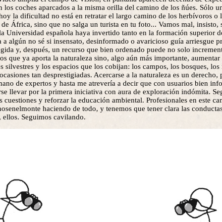
los coches aparcados a la misma orilla del camino de los ñúes. Sólo u
hoy la dificultad no está en retratar el largo camino de los herbívoros o 
de África, sino que no salga un turista en tu foto... Vamos mal, insisto, s
la Universidad española haya invertido tanto en la formación superior de
a algún no sé si insensato, desinformado o avaricioso guía arriesgue p
egida y, después, un recurso que bien ordenado puede no solo increment
s que ya aporta la naturaleza sino, algo aún más importante, aumentar 
s silvestres y los espacios que los cobijan: los campos, los bosques, los 
 ocasiones tan desprestigiadas. Acercarse a la naturaleza es un derecho,
mano de expertos y hasta me atrevería a decir que con usuarios bien in
rse llevar por la primera iniciativa con aura de exploración indómita. 
s cuestiones y reforzar la educación ambiental. Profesionales en este c
osenelmonte haciendo de todo, y tenemos que tener clara las conductas
, ellos. Seguimos cavilando.