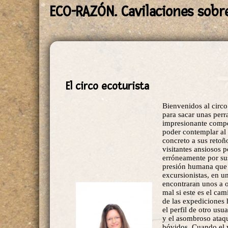
ECO-RAZÓN. Cavilaciones sobre 
El circo ecoturista
Bienvenidos al circo
para sacar unas perra
impresionante compe
poder contemplar al 
concreto a sus retoñ
visitantes ansiosos 
erróneamente por sus
presión humana que e
excursionistas, en u
encontraran unos a o
mal si este es el ca
de las expediciones 
el perfil de otro us
y el asombroso ataqu
bóvidos. Cuando el v