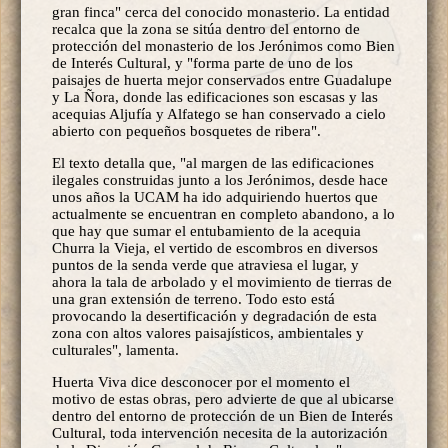
gran finca" cerca del conocido monasterio. La entidad
recalca que la zona se sitúa dentro del entorno de
protección del monasterio de los Jerónimos como Bien
de Interés Cultural, y "forma parte de uno de los
paisajes de huerta mejor conservados entre Guadalupe
y La Ñora, donde las edificaciones son escasas y las
acequias Aljufía y Alfatego se han conservado a cielo
abierto con pequeños bosquetes de ribera".
El texto detalla que, "al margen de las edificaciones
ilegales construidas junto a los Jerónimos, desde hace
unos años la UCAM ha ido adquiriendo huertos que
actualmente se encuentran en completo abandono, a lo
que hay que sumar el entubamiento de la acequia
Churra la Vieja, el vertido de escombros en diversos
puntos de la senda verde que atraviesa el lugar, y
ahora la tala de arbolado y el movimiento de tierras de
una gran extensión de terreno. Todo esto está
provocando la desertificación y degradación de esta
zona con altos valores paisajísticos, ambientales y
culturales", lamenta.
Huerta Viva dice desconocer por el momento el
motivo de estas obras, pero advierte de que al ubicarse
dentro del entorno de protección de un Bien de Interés
Cultural, toda intervención necesita de la autorización