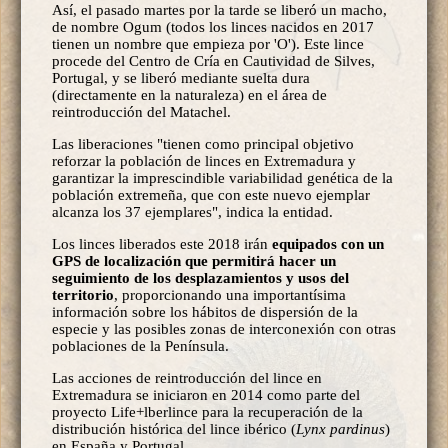
Así, el pasado martes por la tarde se liberó un macho,
de nombre Ogum (todos los linces nacidos en 2017
tienen un nombre que empieza por 'O'). Este lince
procede del Centro de Cría en Cautividad de Silves,
Portugal, y se liberó mediante suelta dura
(directamente en la naturaleza) en el área de
reintroducción del Matachel.
Las liberaciones "tienen como principal objetivo
reforzar la población de linces en Extremadura y
garantizar la imprescindible variabilidad genética de la
población extremeña, que con este nuevo ejemplar
alcanza los 37 ejemplares", indica la entidad.
Los linces liberados este 2018 irán
equipados con un
GPS de localización que permitirá hacer un
seguimiento de los desplazamientos y usos del
territorio
, proporcionando una importantísima
información sobre los hábitos de dispersión de la
especie y las posibles zonas de interconexión con otras
poblaciones de la Península.
Las acciones de reintroducción del lince en
Extremadura se iniciaron en 2014 como parte del
proyecto Life+lberlince para la recuperación de la
distribución histórica del lince ibérico (
Lynx pardinus
)
en España y Portugal.