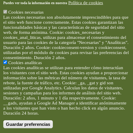
Política de cookies
Puedes ver toda la información en nuestra
Cookies necesarias
Las cookies necesarias son absolutamente imprescindibles para que
el sitio web funcione correctamente. Estas cookies garantizan las
funcionalidades básicas y las características de seguridad del sitio
web, de forma anónima. Cookie: cookies_necesarias y
cookies_anal_liticas, utilizas para almacenar el consentimiento del
usuario para las cookies de la categoría "Necesarias" y "Analíticas".
Duración 2 años. Cookie: cookieconsent-version y cookieconsent,
utilizadas por el módulo de cookies para revisar las preferencias del
consentimiento. Duración 2 años.
Cookies analíticas
Las cookies analíticas se utilizan para entender cómo interactúan
los visitantes con el sitio web. Estas cookies ayudan a proporcionar
información sobre las métricas del número de visitantes, la tasa de
rebote, la fuente de tráfico, etc. Cookie: _ga, _gat y gid son
utilizadas por Google Analytics. Calculan los datos de visitantes,
sesiones y campañas para los informes de análisis del sitio web.
Duración: 2 años, 1 minuto y 1 día respectivamente. Cookie:
__gads, ayudan a Google Ad Manager a identificar anónimamente
a los visitantes que han visto o han hecho click en algún anuncio.
Duración 24 horas.
Guardar preferencias
Artículos e imágenes son propiedad de elclickverde ©. No se
permite la difusión de los textos ni imágenes sin permiso de