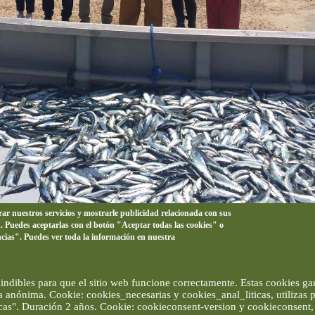
orar nuestros servicios y mostrarle publicidad relacionada con sus
n. Puedes aceptarlas con el botón "Aceptar todas las cookies" o
 Amor se ha interesado por la pesca de la almadraba en La Azohía. Ima
ncias". Puedes ver toda la información en nuestra
ndibles para que el sitio web funcione correctamente. Estas cookies gar
ma anónima. Cookie: cookies_necesarias y cookies_anal_liticas, utilizas
ticas". Duración 2 años. Cookie: cookieconsent-version y cookieconsent, 