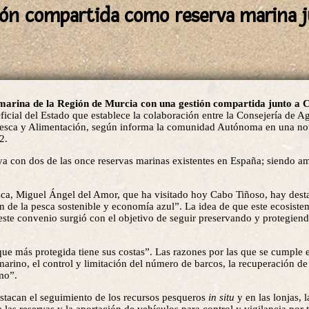
ión compartida como reserva marina j
 marina de la Región de Murcia con una gestión compartida junto a 
Oficial del Estado que establece la colaboración entre la Consejería de A
 Pesca y Alimentación, según informa la comunidad Autónoma en una not
2.
ya con dos de las once reservas marinas existentes en España; siendo am
sca, Miguel Ángel del Amor, que ha visitado hoy Cabo Tiñoso, hay dest
n de la pesca sostenible y economía azul”. La idea de que este ecosist
este convenio surgió con el objetivo de seguir preservando y protegien
e más protegida tiene sus costas”. Las razones por las que se cumple 
arino, el control y limitación del número de barcos, la recuperación de
smo”.
estacan el seguimiento de los recursos pesqueros
in situ
y en las lonjas, 