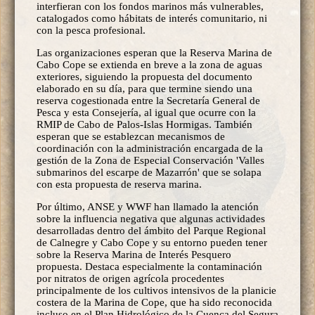
interfieran con los fondos marinos más vulnerables,
catalogados como hábitats de interés comunitario, ni
con la pesca profesional.
Las organizaciones esperan que la Reserva Marina de
Cabo Cope se extienda en breve a la zona de aguas
exteriores, siguiendo la propuesta del documento
elaborado en su día, para que termine siendo una
reserva cogestionada entre la Secretaría General de
Pesca y esta Consejería, al igual que ocurre con la
RMIP de Cabo de Palos-Islas Hormigas. También
esperan que se establezcan mecanismos de
coordinación con la administración encargada de la
gestión de la Zona de Especial Conservación 'Valles
submarinos del escarpe de Mazarrón' que se solapa
con esta propuesta de reserva marina.
Por último, ANSE y WWF han llamado la atención
sobre la influencia negativa que algunas actividades
desarrolladas dentro del ámbito del Parque Regional
de Calnegre y Cabo Cope y su entorno pueden tener
sobre la Reserva Marina de Interés Pesquero
propuesta. Destaca especialmente la contaminación
por nitratos de origen agrícola procedentes
principalmente de los cultivos intensivos de la planicie
costera de la Marina de Cope, que ha sido reconocida
incluso en el Plan Hidrológico de la Cuenca del Segura