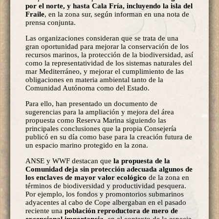
por el norte, y hasta Cala Fría, incluyendo la isla del
Fraile
, en la zona sur, según informan en una nota de
prensa conjunta.
Las organizaciones consideran que se trata de una
gran oportunidad para mejorar la conservación de los
recursos marinos, la protección de la biodiversidad, así
como la representatividad de los sistemas naturales del
mar Mediterráneo, y mejorar el cumplimiento de las
obligaciones en materia ambiental tanto de la
Comunidad Autónoma como del Estado.
Para ello, han presentado un documento de
sugerencias para la ampliación y mejora del área
propuesta como Reserva Marina siguiendo las
principales conclusiones que la propia Consejería
publicó en su día como base para la creación futura de
un espacio marino protegido en la zona.
ANSE y WWF destacan que
la propuesta de la
Comunidad deja sin protección adecuada algunos de
los enclaves de mayor valor ecológico
de la zona en
términos de biodiversidad y productividad pesquera.
Por ejemplo, los fondos y promontorios submarinos
adyacentes al cabo de Cope albergaban en el pasado
reciente una
población reproductora de mero de
excepcional importancia
, en el contexto de la especie