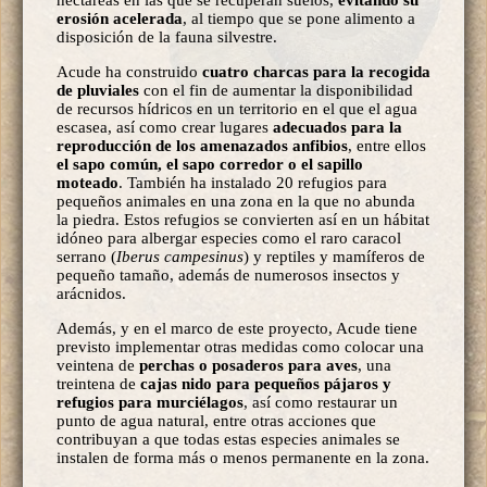
erosión acelerada
, al tiempo que se pone alimento a
disposición de la fauna silvestre.
Acude ha construido
cuatro charcas para la recogida
de pluviales
con el fin de aumentar la disponibilidad
de recursos hídricos en un territorio en el que el agua
escasea, así como crear lugares
adecuados para la
reproducción de los amenazados anfibios
, entre ellos
el sapo común, el sapo corredor o el sapillo
moteado
. También ha instalado 20 refugios para
pequeños animales en una zona en la que no abunda
la piedra. Estos refugios se convierten así en un hábitat
idóneo para albergar especies como el raro caracol
serrano (
Iberus campesinus
) y reptiles y mamíferos de
pequeño tamaño, además de numerosos insectos y
arácnidos.
Además, y en el marco de este proyecto, Acude tiene
previsto implementar otras medidas como colocar una
veintena de
perchas o posaderos para aves
, una
treintena de
cajas nido para pequeños pájaros y
refugios para murciélagos
, así como restaurar un
punto de agua natural, entre otras acciones que
contribuyan a que todas estas especies animales se
instalen de forma más o menos permanente en la zona.