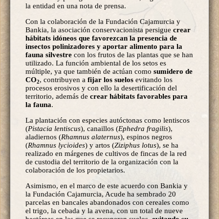
la entidad en una nota de prensa.
Con la colaboración de la Fundación Cajamurcia y
Bankia, la asociación conservacionista persigue
crear
hábitats idóneos que favorezcan la presencia de
insectos polinizadores y aportar alimento para la
fauna silvestre
con los frutos de las plantas que se han
utilizado. La función ambiental de los setos es
múltiple, ya que también de actúan como
sumidero de
CO
, contribuyen a
fijar los suelos
evitando los
2
procesos erosivos y con ello la desertificación del
territorio, además de
crear hábitats favorables para
la fauna
.
La plantación con especies autóctonas como lentiscos
(
Pistacia lentiscus
), canaillos (
Ephedra fragilis
),
aladiernos (
Rhamnus alaternus
), espinos negros
(
Rhamnus lycioides
) y artos (
Ziziphus lotus
), se ha
realizado en márgenes de cultivos de fincas de la red
de custodia del territorio de la organización con la
colaboración de los propietarios.
Asimismo, en el marco de este acuerdo con Bankia y
la Fundación Cajamurcia, Acude ha sembrado 20
parcelas en bancales abandonados con cereales como
el trigo, la cebada y la avena, con un total de nueve
hectáreas en las que se recuperan suelos,
evitando su