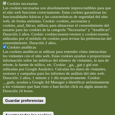
Cookies necesarias
Las cookies necesarias son absolutamente imprescindibles para que
el sitio web funcione correctamente. Estas cookies garantizan las
funcionalidades básicas y las características de seguridad del sitio
web, de forma anónima. Cookie: cookies_necesarias y
cookies_anal_liticas, utilizas para almacenar el consentimiento del
usuario para las cookies de la categoría "Necesarias" y "Analíticas".
Duración 2 años. Cookie: cookieconsent-version y cookieconsent,
utilizadas por el módulo de cookies para revisar las preferencias del
consentimiento. Duración 2 años.
Cookies analíticas
Las cookies analíticas se utilizan para entender cómo interactúan
los visitantes con el sitio web. Estas cookies ayudan a proporcionar
información sobre las métricas del número de visitantes, la tasa de
rebote, la fuente de tráfico, etc. Cookie: _ga, _gat y gid son
utilizadas por Google Analytics. Calculan los datos de visitantes,
sesiones y campañas para los informes de análisis del sitio web.
Duración: 2 años, 1 minuto y 1 día respectivamente. Cookie:
__gads, ayudan a Google Ad Manager a identificar anónimamente
a los visitantes que han visto o han hecho click en algún anuncio.
Duración 24 horas.
Guardar preferencias
Artículos e imágenes son propiedad de elclickverde ©. No se
permite la difusión de los textos ni imágenes sin permiso de
elclickverde, y siempre habrá que enlazar expresamente el
contenido de este portal. (Ver
Aviso Legal
)