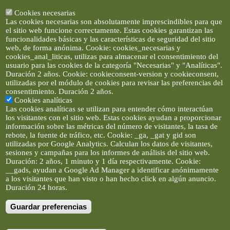
Cookies necesarias
Las cookies necesarias son absolutamente imprescindibles para que
el sitio web funcione correctamente. Estas cookies garantizan las
funcionalidades básicas y las características de seguridad del sitio
web, de forma anónima. Cookie: cookies_necesarias y
cookies_anal_liticas, utilizas para almacenar el consentimiento del
usuario para las cookies de la categoría "Necesarias" y "Analíticas".
Duración 2 años. Cookie: cookieconsent-version y cookieconsent,
utilizadas por el módulo de cookies para revisar las preferencias del
consentimiento. Duración 2 años.
Cookies analíticas
Las cookies analíticas se utilizan para entender cómo interactúan
los visitantes con el sitio web. Estas cookies ayudan a proporcionar
información sobre las métricas del número de visitantes, la tasa de
rebote, la fuente de tráfico, etc. Cookie: _ga, _gat y gid son
utilizadas por Google Analytics. Calculan los datos de visitantes,
sesiones y campañas para los informes de análisis del sitio web.
Duración: 2 años, 1 minuto y 1 día respectivamente. Cookie:
__gads, ayudan a Google Ad Manager a identificar anónimamente
a los visitantes que han visto o han hecho click en algún anuncio.
Duración 24 horas.
Guardar preferencias
Artículos e imágenes son propiedad de elclickverde ©. No se
permite la difusión de los textos ni imágenes sin permiso de
elclickverde, y siempre habrá que enlazar expresamente el