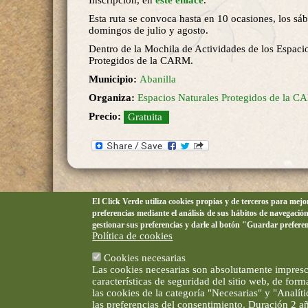
Inscripción, en
este enlace
.
Esta ruta se convoca hasta en 10 ocasiones, los sá
domingos de julio y agosto.
Dentro de la Mochila de Actividades de los Espaci
Protegidos de la CARM.
Municipio:
Abanilla
Organiza:
Espacios Naturales Protegidos de la 
Precio:
Gratuita
El Click Verde utiliza cookies propias y de terceros para mej
preferencias mediante el análisis de sus hábitos de navegació
gestionar sus preferencias y darle al botón "Guardar prefere
Política de cookies
Cookies necesarias
Las cookies necesarias son absolutamente impresci
características de seguridad del sitio web, de for
las cookies de la categoría "Necesarias" y "Analí
las preferencias del consentimiento. Duración 2 a