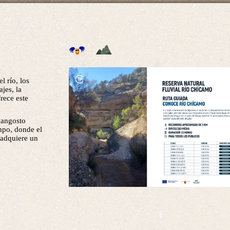
l río, los
jes, la
rece este
n angosto
empo, donde el
e adquiere un