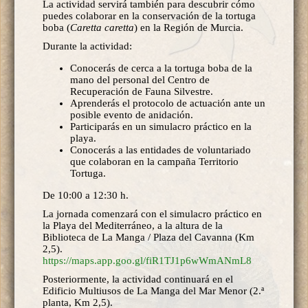
La actividad servirá también para descubrir cómo
puedes colaborar en la conservación de la tortuga
boba (
Caretta caretta
) en la Región de Murcia.
Durante la actividad:
Conocerás de cerca a la tortuga boba de la
mano del personal del Centro de
Recuperación de Fauna Silvestre.
Aprenderás el protocolo de actuación ante un
posible evento de anidación.
Participarás en un simulacro práctico en la
playa.
Conocerás a las entidades de voluntariado
que colaboran en la campaña Territorio
Tortuga.
De 10:00 a 12:30 h.
La jornada comenzará con el simulacro práctico en
la Playa del Mediterráneo, a la altura de la
Biblioteca de La Manga / Plaza del Cavanna (Km
2,5).
https://maps.app.goo.gl/fiR1TJ1p6wWmANmL8
Posteriormente, la actividad continuará en el
Edificio Multiusos de La Manga del Mar Menor (2.ª
planta, Km 2,5).