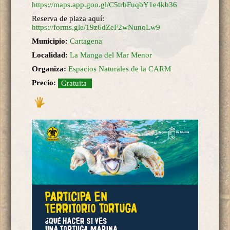
https://maps.app.goo.gl/C5trbFuqbY1e4kb36
Reserva de plaza aquí:
https://forms.gle/19z6dZeF2wNunoLw9
Municipio:
Cartagena
Localidad:
La Manga del Mar Menor
Organiza:
Espacios Naturales de la CARM
Precio:
Gratuita