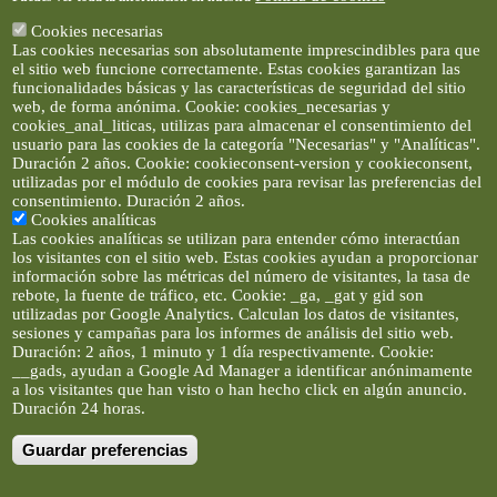
Cookies necesarias
Las cookies necesarias son absolutamente imprescindibles para que
el sitio web funcione correctamente. Estas cookies garantizan las
funcionalidades básicas y las características de seguridad del sitio
web, de forma anónima. Cookie: cookies_necesarias y
cookies_anal_liticas, utilizas para almacenar el consentimiento del
usuario para las cookies de la categoría "Necesarias" y "Analíticas".
Duración 2 años. Cookie: cookieconsent-version y cookieconsent,
utilizadas por el módulo de cookies para revisar las preferencias del
consentimiento. Duración 2 años.
Cookies analíticas
Las cookies analíticas se utilizan para entender cómo interactúan
los visitantes con el sitio web. Estas cookies ayudan a proporcionar
información sobre las métricas del número de visitantes, la tasa de
rebote, la fuente de tráfico, etc. Cookie: _ga, _gat y gid son
utilizadas por Google Analytics. Calculan los datos de visitantes,
sesiones y campañas para los informes de análisis del sitio web.
Duración: 2 años, 1 minuto y 1 día respectivamente. Cookie:
__gads, ayudan a Google Ad Manager a identificar anónimamente
a los visitantes que han visto o han hecho click en algún anuncio.
Duración 24 horas.
Guardar preferencias
Artículos e imágenes son propiedad de elclickverde ©. No se
permite la difusión de los textos ni imágenes sin permiso de
elclickverde, y siempre habrá que enlazar expresamente el